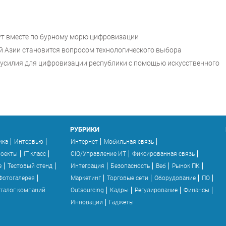
дут вместе по бурному морю цифровизации
й Азии становится вопросом технологического выбора
 усилия для цифровизации республики с помощью искусственного
РУБРИКИ
ика
Интервью
Интернет
Мобильная связь
роекты
IT класс
CIO/Управление ИТ
Фиксированная связь
e
Тестовый стенд
Интеграция
Безопасность
Веб
Рынок ПК
Фотогалерея
Маркетинг
Торговые сети
Оборудование
ПО
талог компаний
Outsourcing
Кадры
Регулирование
Финансы
Инновации
Гаджеты