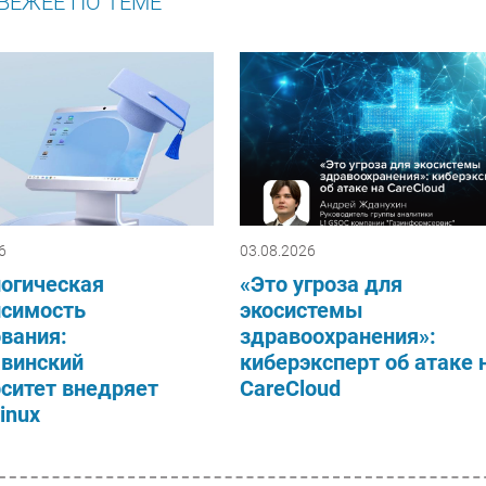
ВЕЖЕЕ ПО ТЕМЕ
6
03.08.2026
логическая
«Это угроза для
исимость
экосистемы
вания:
здравоохранения»:
винский
киберэксперт об атаке 
ситет внедряет
CareCloud
Linux