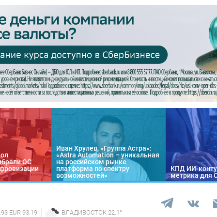
Иван Хрулев, «Группа Астра»:
кол
«Astra Automation – уникальная
ыбрали ОС
на российском рынке
цифровизации
платформа по спектру
КПД ИИ-конту
возможностей»
метрика для 
.93 EUR 93.19
ВЛАДИВОСТОК
22.1
°