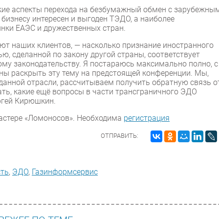
кие аспекты перехода на безбумажный обмен с зарубежны
бизнесу интересен и выгоден ТЭДО, а наиболее
нки ЕАЭС и дружественных стран.
уют наших клиентов, — насколько признание иностранного
ю, сделанной по закону другой страны, соответствует
му законодательству. Я постараюсь максимально полно, с
ны раскрыть эту тему на предстоящей конференции. Мы,
данной отрасли, рассчитываем получить обратную связь о
ать, какие ещё вопросы в части трансграничного ЭДО
ргей Кирюшкин.
ластере «Ломоносов». Необходима
регистрация
ОТПРАВИТЬ:
сть
,
ЭДО
,
Газинформсервис