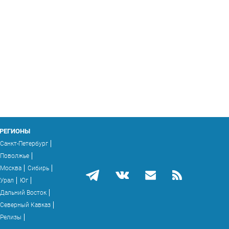
РЕГИОНЫ
Санкт-Петербург
Поволжье
Москва
Сибирь
Урал
Юг
Дальний Восток
Северный Кавказ
Релизы