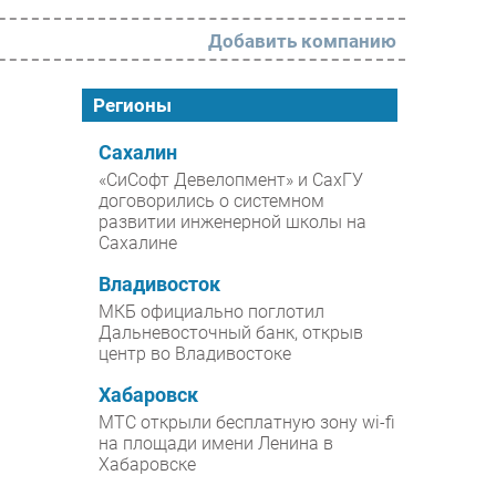
Добавить компанию
РАЗДЕЛЫ
Регионы
Новости
Сахалин
«СиСофт Девелопмент» и СахГУ
Аналитика
договорились о системном
развитии инженерной школы на
Интервью
Сахалине
Мероприятия
Владивосток
Проекты
МКБ официально поглотил
Дальневосточный банк, открыв
IT класс
центр во Владивостоке
Тестовый стенд
Хабаровск
Каталог компаний
МТС открыли бесплатную зону wi-fi
на площади имени Ленина в
Хабаровске