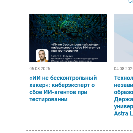
С
05.08.2026
04.08.202
«ИИ не бесконтрольный
Техно
хакер»: киберэксперт о
незав
сбое ИИ-агентов при
образо
тестировании
Держа
универ
Astra 