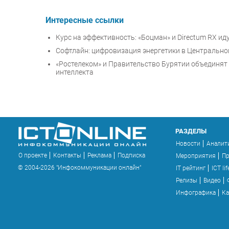
Интересные ссылки
Курс на эффективность: «Боцман» и Directum RX и
Софтлайн: цифровизация энергетики в Центрально
«Ростелеком» и Правительство Бурятии объединят
интеллекта
РАЗДЕЛЫ
Новости
Аналит
О проекте
Контакты
Реклама
Подписка
Мероприятия
П
© 2004-2026 "Инфокоммуникации онлайн"
IT рейтинг
ICT lif
Релизы
Видео
Инфографика
Ка