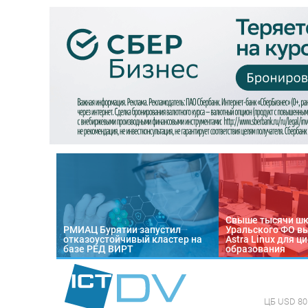
Свыше тысячи ш
РМИАЦ Бурятии запустил
Уральского ФО в
отказоустойчивый кластер на
Astra Linux для 
базе РЕД ВИРТ
образования
ЦБ
USD 80