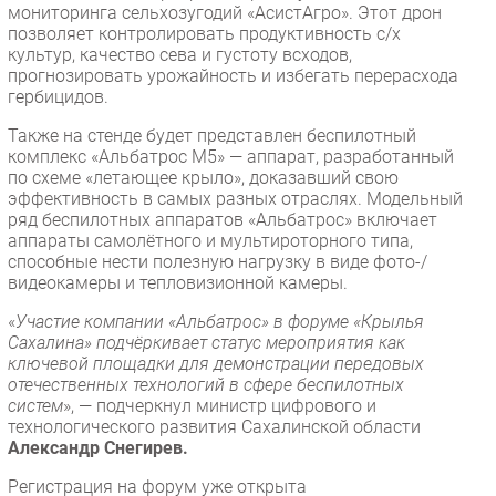
мониторинга сельхозугодий «АсистАгро». Этот дрон
Безопасность
позволяет контролировать продуктивность с/х
культур, качество сева и густоту всходов,
Инновации
прогнозировать урожайность и избегать перерасхода
CIO/Управление ИТ
гербицидов.
Гаджеты
Также на стенде будет представлен беспилотный
Здоровье
комплекс «Альбатрос М5» — аппарат, разработанный
по схеме «летающее крыло», доказавший свою
эффективность в самых разных отраслях. Модельный
РАЗДЕЛЫ
ряд беспилотных аппаратов «Альбатрос» включает
аппараты самолётного и мультироторного типа,
Новости
способные нести полезную нагрузку в виде фото-/
видеокамеры и тепловизионной камеры.
Аналитика
«
Участие компании «Альбатрос» в форуме «Крылья
Интервью
Сахалина» подчёркивает статус мероприятия как
Мероприятия
ключевой площадки для демонстрации передовых
отечественных технологий в сфере беспилотных
Проекты
систем
», — подчеркнул министр цифрового и
IT класс
технологического развития Сахалинской области
Тестовый стенд
Александр Снегирев.
Каталог компаний
Регистрация на форум уже открыта