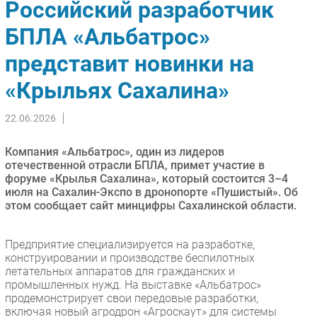
Российский разработчик
Импорто­замещение
БПЛА «Альбатрос»
Автоматизация Промышленности
представит новинки на
Интернет
Мобильная связь
«Крыльях Сахалина»
Фиксированная связь
Интеграция
22.06.2026
Рынок ПК
Компания «Альбатрос», один из лидеров
Маркетинг
отечественной отрасли БПЛА, примет участие в
Торговые сети
форуме «Крылья Сахалина», который состоится 3–4
июля на Сахалин-Экспо в дронопорте «Пушистый». Об
Оборудование
этом сообщает сайт минцифры Сахалинской области.
ПО
Outsourcing
Предприятие специализируется на разработке,
Кадры
конструировании и производстве беспилотных
летательных аппаратов для гражданских и
Регулирование
промышленных нужд. На выставке «Альбатрос»
Финансы
продемонстрирует свои передовые разработки,
включая новый агродрон «Агроскаут» для системы
Web