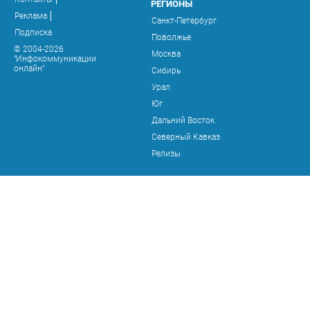
РЕГИОНЫ
Реклама
Санкт-Петербург
Подписка
Поволжье
© 2004-2026
Москва
"Инфокоммуникации
онлайн"
Сибирь
Урал
Юг
Дальний Восток
Северный Кавказ
Релизы