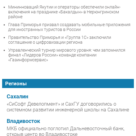
Мининноваций Якутии и операторы обеспечили онлайн-
включения на празднике «Бакалдын» в Нерюнгринском
районе
Глава Приморья призвал создавать мобильные приложения
для иностранных туристов в России
Правительство Приморья и «Группа 1С» заключили
соглашение о цифровизации региона
Управленческий турнир мирового уровня: чем запомнился
финал «Лидеров России» команде компании
«Газинформсервис»
Регионы
Сахалин
«СиСофт Девелопмент» и СахГУ договорились о
системном развитии инженерной школы на Сахалине
Владивосток
МКБ официально поглотил Дальневосточный банк,
открыв центр во Владивостоке