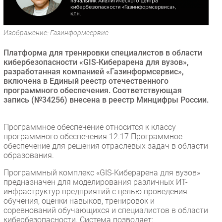
Безопасность
Инновации
Изображение: Газинформсервис
CIO/Управление ИТ
Платформа для тренировки специалистов в области
Гаджеты
кибербезопасности «GIS-Киберарена для вузов»,
Здоровье
разработанная компанией «Газинформсервис»,
включена в Единый реестр отечественного
программного обеспечения. Соответствующая
РАЗДЕЛЫ
запись (№34256) внесена в реестр Минцифры России.
Новости
Программное обеспечение относится к классу
Аналитика
программного обеспечения 12.17 Программное
Интервью
обеспечение для решения отраслевых задач в области
образования.
Мероприятия
Программный комплекс «GIS-Киберарена для вузов»
Проекты
предназначен для моделирования различных ИТ-
IT класс
инфраструктур предприятий с целью проведения
Тестовый стенд
обучения, оценки навыков, тренировок и
соревнований обучающихся и специалистов в области
Каталог компаний
кибербезопасности. Система позволяет: