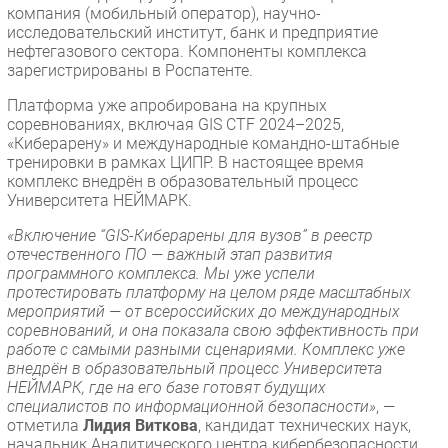
компания (мобильный оператор), научно-
исследовательский институт, банк и предприятие
нефтегазового сектора. Компоненты комплекса
зарегистрированы в Роспатенте.
Платформа уже апробирована на крупных
соревнованиях, включая GIS CTF 2024–2025,
«Киберарену» и международные командно-штабные
тренировки в рамках ЦИПР. В настоящее время
комплекс внедрён в образовательный процесс
Университета НЕЙМАРК.
«Включение “GIS-Киберарены для вузов” в реестр
отечественного ПО — важный этап развития
программного комплекса. Мы уже успели
протестировать платформу на целом ряде масштабных
мероприятий — от всероссийских до международных
соревнований, и она показала свою эффективность при
работе с самыми разными сценариями. Комплекс уже
внедрён в образовательный процесс Университета
НЕЙМАРК, где на его базе готовят будущих
специалистов по информационной безопасности»
, —
отметила
Лидия Виткова
, кандидат технических наук,
начальник Аналитического центра кибербезопасности