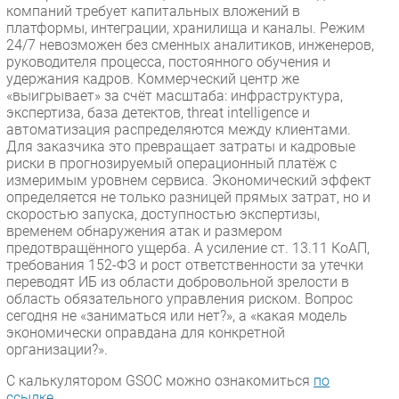
компаний требует капитальных вложений в
платформы, интеграции, хранилища и каналы. Режим
24/7 невозможен без сменных аналитиков, инженеров,
руководителя процесса, постоянного обучения и
удержания кадров. Коммерческий центр же
«выигрывает» за счёт масштаба: инфраструктура,
экспертиза, база детектов, threat intelligence и
автоматизация распределяются между клиентами.
Для заказчика это превращает затраты и кадровые
риски в прогнозируемый операционный платёж с
измеримым уровнем сервиса. Экономический эффект
определяется не только разницей прямых затрат, но и
скоростью запуска, доступностью экспертизы,
временем обнаружения атак и размером
предотвращённого ущерба. А усиление ст. 13.11 КоАП,
требования 152-ФЗ и рост ответственности за утечки
переводят ИБ из области добровольной зрелости в
область обязательного управления риском. Вопрос
сегодня не «заниматься или нет?», а «какая модель
экономически оправдана для конкретной
организации?».
С калькулятором GSOC можно ознакомиться
по
ссылке
.