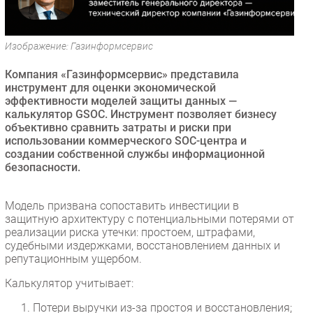
Безопасность
Инновации
Изображение: Газинформсервис
CIO/Управление ИТ
Компания «Газинформсервис» представила
Гаджеты
инструмент для оценки экономической
Здоровье
эффективности моделей защиты данных —
калькулятор GSOC. Инструмент позволяет бизнесу
объективно сравнить затраты и риски при
РАЗДЕЛЫ
использовании коммерческого SOC-центра и
создании собственной службы информационной
Новости
безопасности.
Аналитика
Интервью
Модель призвана сопоставить инвестиции в
защитную архитектуру с потенциальными потерями от
Мероприятия
реализации риска утечки: простоем, штрафами,
Проекты
судебными издержками, восстановлением данных и
репутационным ущербом.
IT класс
Тестовый стенд
Калькулятор учитывает:
Каталог компаний
Потери выручки из-за простоя и восстановления;