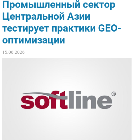
Промышленный сектор
Импорто­замещение
Центральной Азии
Автоматизация Промышленности
тестирует практики GEO-
Интернет
Мобильная связь
оптимизации
Фиксированная связь
Интеграция
15.06.2026
Рынок ПК
Маркетинг
Торговые сети
Оборудование
ПО
Outsourcing
Кадры
Регулирование
Финансы
Web