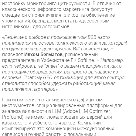
настройку мониторинга цитируемости. В отличие от
классического цифрового маркетинга фокус тут
смещается с привлечения кликов на обеспечение
упоминаний: бренд должен стать «доверенным
источником» для алгоритмов.
«Решение о выборе в промышленном B2B часто
принимается на основе комплексного анализа, который
сегодня все чаще делегируется ИИ-ассистентам,
–
поясняет
Илхом Бегматов,
региональный
представитель в Узбекистане ГК Softline. –
Например,
если нейросеть не “знает” о вашем предприятии как о
поставщике оборудования, вы просто выпадаете из
воронки. Поэтому GEO-оптимизация для этого сектора
становится способом удержать работающий канал
привлечения партнеров».
При этом регион сталкивается с дефицитом
инструментов: специализированные платформы для
анализа видимости в LLM (Adobe LLM Optimizer,
Profound) не имеют локализованных версий для
казахского и узбекского языков. Компании
компенсируют это комбинацией международных
сервисов и ручной работы с локальными