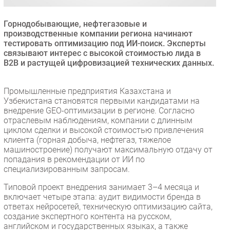
Безопасность
Горнодобывающие, нефтегазовые и
Инновации
производственные компании региона начинают
CIO/Управление ИТ
тестировать оптимизацию под ИИ-поиск. Эксперты
связывают интерес с высокой стоимостью лида в
Гаджеты
B2B и растущей цифровизацией технических данных.
Здоровье
Промышленные предприятия Казахстана и
РАЗДЕЛЫ
Узбекистана становятся первыми кандидатами на
внедрение GEO-оптимизации в регионе. Согласно
отраслевым наблюдениям, компании с длинным
Новости
циклом сделки и высокой стоимостью привлечения
Аналитика
клиента (горная добыча, нефтегаз, тяжелое
машиностроение) получают максимальную отдачу от
Интервью
попадания в рекомендации от ИИ по
Мероприятия
специализированным запросам.
Проекты
Типовой проект внедрения занимает 3–4 месяца и
IT класс
включает четыре этапа: аудит видимости бренда в
ответах нейросетей, техническую оптимизацию сайта,
Тестовый стенд
создание экспертного контента на русском,
Каталог компаний
английском и государственных языках, а также