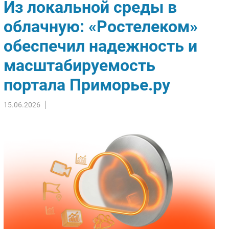
Из локальной среды в
Импорто­замещение
облачную: «Ростелеком»
Автоматизация Промышленности
обеспечил надежность и
Интернет
Мобильная связь
масштабируемость
Фиксированная связь
портала Приморье.ру
Интеграция
Рынок ПК
15.06.2026
Маркетинг
Торговые сети
Оборудование
ПО
Outsourcing
Кадры
Регулирование
Финансы
Web