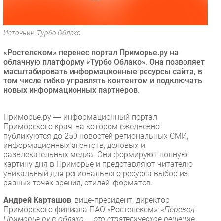
Безопасность
Инновации
Источник: Турбо Облако
CIO/Управление ИТ
«Ростелеком» перенес портал Приморье.ру на
Гаджеты
облачную платформу «Турбо Облако». Она позволяет
Здоровье
масштабировать информационные ресурсы сайта, в
том числе гибко управлять контентом и подключать
новых информационных партнеров.
РАЗДЕЛЫ
Новости
Приморье.ру ― информационный портал
Приморского края, на котором ежедневно
Аналитика
публикуются до 250 новостей региональных СМИ,
Интервью
информационных агентств, деловых и
развлекательных медиа. Они формируют полную
Мероприятия
картину дня в Приморье и представляют читателю
Проекты
уникальный для регионального ресурса выбор из
разных точек зрения, стилей, форматов.
IT класс
Тестовый стенд
Андрей Карташов
, вице-президент, директор
Приморского филиала ПАО «Ростелеком»:
«Перевод
Каталог компаний
Приморье.ру в облако — это стратегическое решение.