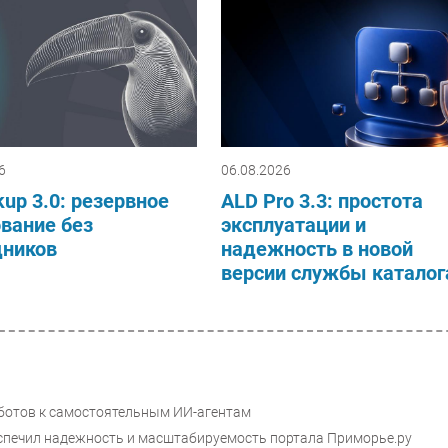
6
06.08.2026
up 3.0: резервное
ALD Pro 3.3: простота
вание без
эксплуатации и
дников
надежность в новой
версии службы каталог
х ботов к самостоятельным ИИ-агентам
еспечил надежность и масштабируемость портала Приморье.ру