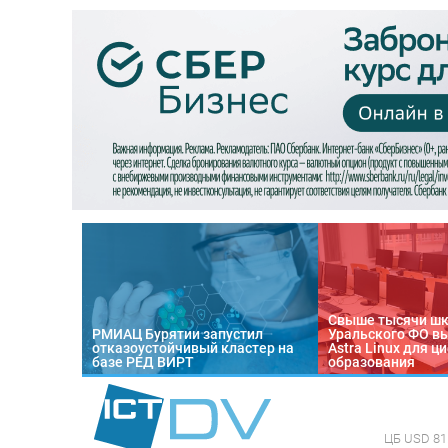
Свыше тысячи ш
РМИАЦ Бурятии запустил
Уральского ФО в
отказоустойчивый кластер на
Astra Linux для 
базе РЕД ВИРТ
образования
ЦБ
USD 81