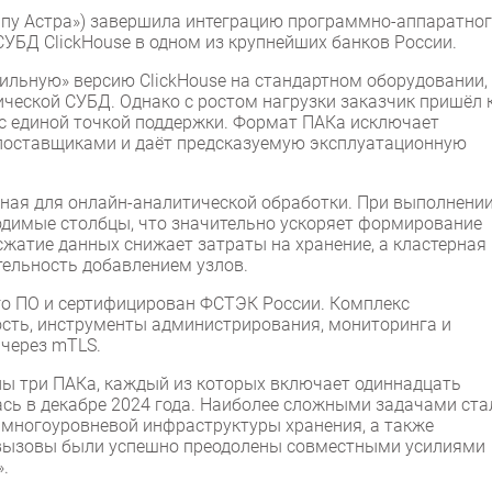
ппу Астра») завершила интеграцию программно-аппаратно
УБД ClickHouse в одном из крупнейших банков России.
ильную» версию ClickHouse на стандартном оборудовании,
ческой СУБД. Однако с ростом нагрузки заказчик пришёл 
с единой точкой поддержки. Формат ПАКа исключает
поставщиками и даёт предсказуемую эксплуатационную
ная для онлайн-аналитической обработки. При выполнени
ходимые столбцы, что значительно ускоряет формирование
сжатие данных снижает затраты на хранение, а кластерная
ельность добавлением узлов.
го ПО и сертифицирован ФСТЭК России. Комплекс
сть, инструменты администрирования, мониторинга и
 через mTLS.
ены три ПАКа, каждый из которых включает одиннадцать
сь в декабре 2024 года. Наиболее сложными задачами ста
 многоуровневой инфраструктуры хранения, а также
е вызовы были успешно преодолены совместными усилиями
.