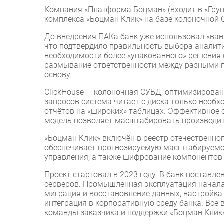
Компания «Платформа Боцман» (входит в «Гру
комплекса «Боцман Клик» на базе колоночной С
До внедрения ПАКа банк уже использовал «ван
что подтвердило правильность выбора аналити
необходимости более «упакованного» решения 
размывание ответственности между разными 
основу.
ClickHouse — колоночная СУБД, оптимизирован
запросов система читает с диска только необ
отчётов на «широких» таблицах. Эффективное 
модель позволяет масштабировать производит
«Боцман Клик» включён в реестр отечественно
обеспечивает прогнозируемую масштабируемо
управления, а также шифрование компонентов
Проект стартовал в 2023 году. В банк поставл
серверов. Промышленная эксплуатация начала
миграция и восстановление данных, настройка
интеграция в корпоративную среду банка. Вс
команды заказчика и поддержки «Боцман Клик»