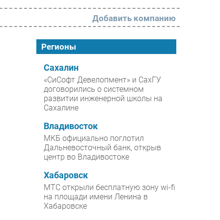
Добавить компанию
РАЗДЕЛЫ
Регионы
Новости
Сахалин
«СиСофт Девелопмент» и СахГУ
Аналитика
договорились о системном
развитии инженерной школы на
Интервью
Сахалине
Мероприятия
Владивосток
Проекты
МКБ официально поглотил
Дальневосточный банк, открыв
IT класс
центр во Владивостоке
Тестовый стенд
Хабаровск
Каталог компаний
МТС открыли бесплатную зону wi-fi
на площади имени Ленина в
Хабаровске