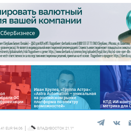
Иван Хрулев, «Группа Астра»:
кол
«Astra Automation – уникальная
ыбрали ОС
на российском рынке
цифровизации
платформа по спектру
КПД ИИ-конту
возможностей»
метрика для 
.41 EUR 94.06
ВЛАДИВОСТОК
21.1
°