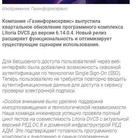
Безопасность
Изображение: Газинформсервис
Инновации
Компания «Газинформсервис» выпустила
CIO/Управление ИТ
квартальное обновление программного комплекса
Litoria DVCS до версии 6.14.0.4. Новый релиз
Гаджеты
расширяет функциональность и оптимизирует
Здоровье
существующие сценарии использования.
РАЗДЕЛЫ
Для бесшовного доступа пользователей через веб-
интерфейс была добавлена возможность сквозной
Новости
аутентификации по технологии Single Sign-On (SSO).
Теперь пользователю не требуется повторно вводить
Аналитика
аутентификационные данные для доступа к сервису
Интервью
проверки электронной подписи.
Мероприятия
«Особое внимание было уделено поддержке
импортозамещения и технологической независимости.
Проекты
Наша команда инженеров успешно провела полный
IT класс
цикл тестов на совместимость Litoria DVCS с актуальной
Тестовый стенд
версией РЕД ОС 8 и доменной инфраструктурой РЕД
АДМ. Это подтверждает готовность программного
Каталог компаний
комплекса к внедрению в самые современные