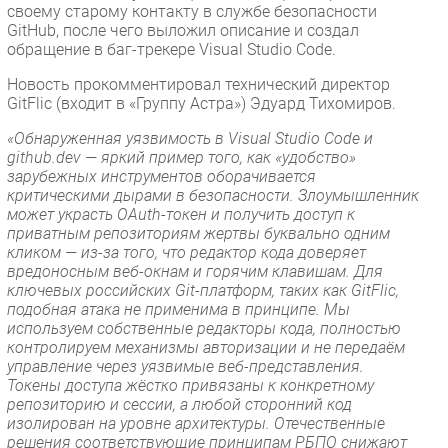
своему старому контакту в службе безопасности
GitHub, после чего выложил описание и создал
обращение в баг-трекере Visual Studio Code.
Новость прокомментировал технический директор
GitFlic (входит в «Группу Астра») Эдуард Тихомиров.
«Обнаруженная уязвимость в Visual Studio Code и
github.dev — яркий пример того, как «удобство»
зарубежных инструментов оборачивается
критическими дырами в безопасности. Злоумышленник
может украсть OAuth-токен и получить доступ к
приватным репозиториям жертвы буквально одним
кликом — из-за того, что редактор кода доверяет
вредоносным веб-окнам и горячим клавишам. Для
ключевых российских Git-платформ, таких как GitFlic,
подобная атака не применима в принципе. Мы
используем собственные редакторы кода, полностью
контролируем механизмы авторизации и не передаём
управление через уязвимые веб-представления.
Токены доступа жёстко привязаны к конкретному
репозиторию и сессии, а любой сторонний код
изолирован на уровне архитектуры. Отечественные
решения соответствующие принципам РБПО снижают