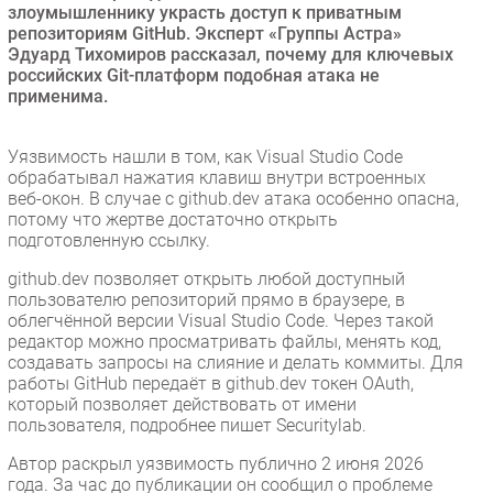
злоумышленнику украсть доступ к приватным
Безопасность
репозиториям GitHub. Эксперт «Группы Астра»
Эдуард Тихомиров рассказал, почему для ключевых
Инновации
российских Git-платформ подобная атака не
CIO/Управление ИТ
применима.
Гаджеты
Здоровье
Уязвимость нашли в том, как Visual Studio Code
обрабатывал нажатия клавиш внутри встроенных
веб-окон. В случае с github.dev атака особенно опасна,
РАЗДЕЛЫ
потому что жертве достаточно открыть
подготовленную ссылку.
Новости
github.dev позволяет открыть любой доступный
Аналитика
пользователю репозиторий прямо в браузере, в
облегчённой версии Visual Studio Code. Через такой
Интервью
редактор можно просматривать файлы, менять код,
Мероприятия
создавать запросы на слияние и делать коммиты. Для
работы GitHub передаёт в github.dev токен OAuth,
Проекты
который позволяет действовать от имени
IT класс
пользователя, подробнее пишет Securitylab.
Тестовый стенд
Автор раскрыл уязвимость публично 2 июня 2026
Каталог компаний
года. За час до публикации он сообщил о проблеме