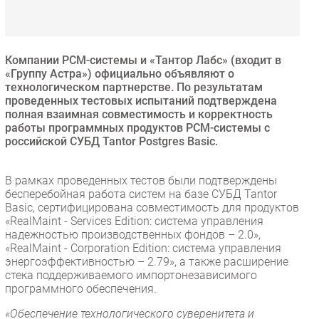
Безопасность
Инновации
CIO/Управление ИТ
Компании РСМ-системы и «Тантор Лабс» (входит в
«Группу Астра») официально объявляют о
Гаджеты
технологическом партнерстве. По результатам
Здоровье
проведенных тестовых испытаний подтверждена
полная взаимная совместимость и корректность
работы программных продуктов РСМ-системы с
РАЗДЕЛЫ
российской СУБД Tantor Postgres Basic.
Новости
В рамках проведенных тестов были подтверждены
Аналитика
бесперебойная работа систем на базе СУБД Tantor
Basic, сертифицирована совместимость для продуктов
Интервью
«RealMaint - Services Edition: система управления
Мероприятия
надежностью производственных фондов – 2.0»,
«RealMaint - Corporation Edition: система управления
Проекты
энергоэффективностью – 2.79», а также расширение
IT класс
стека поддерживаемого импортонезависимого
Тестовый стенд
программного обеспечения.
Каталог компаний
«Обеспечение технологического суверенитета и