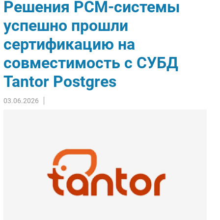
Решения РСМ-системы
Импорто­замещение
успешно прошли
Автоматизация Промышленности
сертификацию на
Интернет
Мобильная связь
совместимость с СУБД
Фиксированная связь
Tantor Postgres
Интеграция
Рынок ПК
03.06.2026
Маркетинг
Торговые сети
Оборудование
ПО
Outsourcing
Кадры
Регулирование
Финансы
Web