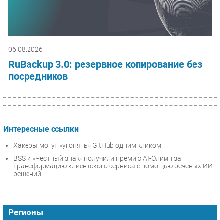
06.08.2026
RuBackup 3.0: резервное копирование без
посредников
Интересные ссылки
Хакеры могут «угонять» GitHub одним кликом
BSS и «Честный знак» получили премию AI-Олимп за
трансформацию клиентского сервиса с помощью речевых ИИ-
решений
Регионы