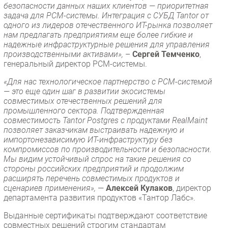
безопасности данных наших клиентов — приоритетная
задача для РСМ-системы. Интеграция с СУБД Tantor от
одного из лидеров отечественного ИТ-рынка позволяет
нам предлагать предприятиям еще более гибкие и
надежные инфраструктурные решения для управления
производственными активами»,
–
Сергей Темченко
,
генеральный директор РСМ-системы.
«Для нас технологическое партнерство с РСМ-системой
— это еще один шаг в развитии экосистемы
совместимых отечественных решений для
промышленного сектора. Подтвержденная
совместимость Tantor Postgres с продуктами RealMaint
позволяет заказчикам выстраивать надежную и
импортонезависимую ИТ-инфраструктуру без
компромиссов по производительности и безопасности.
Мы видим устойчивый спрос на такие решения со
стороны российских предприятий и продолжим
расширять перечень совместимых продуктов и
сценариев применения»,
—
Алексей Кулаков
, директор
департамента развития продуктов «Тантор Лабс».
Выданные сертификаты подтверждают соответствие
совместных решений строгим стандартам