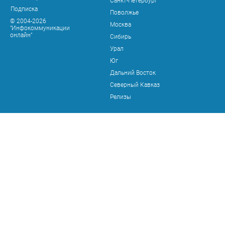
Санкт-Петербург
Подписка
Поволжье
© 2004-2026
Москва
"Инфокоммуникации
онлайн"
Сибирь
Урал
Юг
Дальний Восток
Северный Кавказ
Релизы