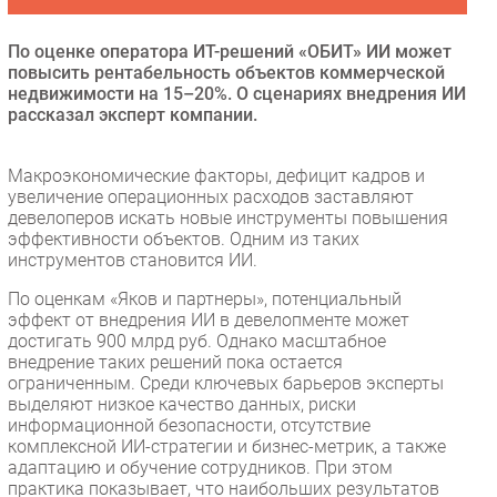
Безопасность
По оценке оператора ИТ-решений «ОБИТ» ИИ может
Инновации
повысить рентабельность объектов коммерческой
CIO/Управление ИТ
недвижимости на 15–20%. О сценариях внедрения ИИ
рассказал эксперт компании.
Гаджеты
Здоровье
Макроэкономические факторы, дефицит кадров и
увеличение операционных расходов заставляют
РАЗДЕЛЫ
девелоперов искать новые инструменты повышения
эффективности объектов. Одним из таких
инструментов становится ИИ.
Новости
Аналитика
По оценкам «Яков и партнеры», потенциальный
эффект от внедрения ИИ в девелопменте может
Интервью
достигать 900 млрд руб. Однако масштабное
Мероприятия
внедрение таких решений пока остается
ограниченным. Среди ключевых барьеров эксперты
Проекты
выделяют низкое качество данных, риски
IT класс
информационной безопасности, отсутствие
комплексной ИИ-стратегии и бизнес-метрик, а также
Тестовый стенд
адаптацию и обучение сотрудников. При этом
Каталог компаний
практика показывает, что наибольших результатов