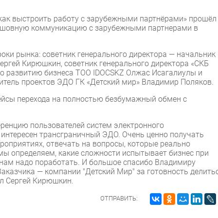
 как выстроить работу с зарубежными партнёрами» прошёл
есшовную коммуникацию с зарубежными партнерами в
оки рынка: советник генерального директора — начальник
ергей Кирюшкин, советник генерального директора «СКБ
по развитию бизнеса ТОО IDOCSKZ Олжас Исагалиулы и
дитель проектов ЭДО ГК «Детский мир» Владимир Поляков.
ейсы перехода на полностью безбумажный обмен с
еренцию пользователей систем электронного
 интересен трансграничный ЭДО. Очень ценно получать
роприятиях, отвечать на вопросы, которые реально
мы определяем, какие сложности испытывает бизнес при
 нам надо поработать. И большое спасибо Владимиру
аказчика — компании "Детский Мир" за готовность делить
л Сергей Кирюшкин.
ОТПРАВИТЬ: