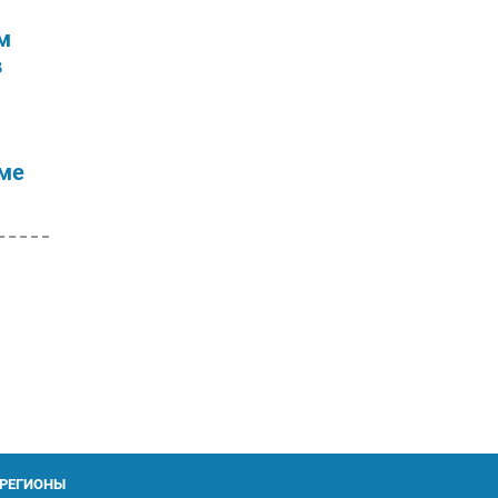
м
в
ме
РЕГИОНЫ