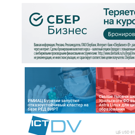
Свыше тысячи ш
РМИАЦ Бурятии запустил
Уральского ФО в
отказоустойчивый кластер на
Astra Linux для 
базе РЕД ВИРТ
образования
ЦБ
USD 81