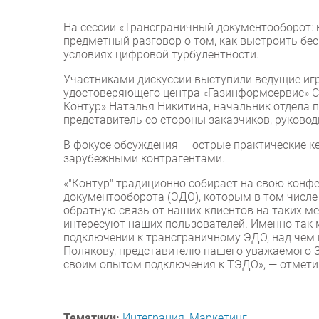
На сессии «Трансграничный документооборот:
предметный разговор о том, как выстроить б
условиях цифровой турбулентности.
Участниками дискуссии выступили ведущие игр
удостоверяющего центра «Газинформсервис» С
Контур» Наталья Никитина, начальник отдела 
представитель со стороны заказчиков, руково
В фокусе обсуждения — острые практические к
зарубежными контрагентами.
«"Контур" традиционно собирает на свою конф
документооборота (ЭДО), которым в том числе
обратную связь от наших клиентов на таких ме
интересуют наших пользователей. Именно так 
подключении к трансграничному ЭДО, над чем
Полякову, представителю нашего уважаемого З
своим опытом подключения к ТЭДО», — отмети
Тематики:
Интеграция
,
Маркетинг