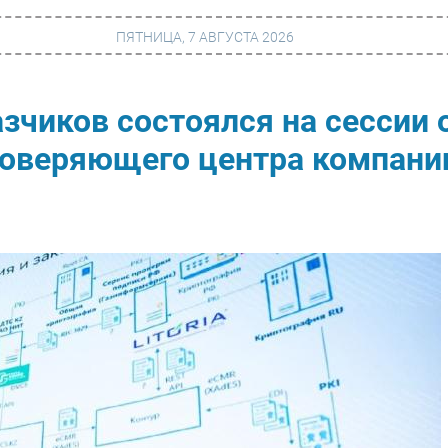
ПЯТНИЦА, 7 АВГУСТА 2026
зчиков состоялся на сессии 
г
Финансы
товеряющего центра компани
 сети
Web
ание
Безопасность
Инновации
ng
CIO/Управление ИТ
Гаджеты
вание
Здоровье