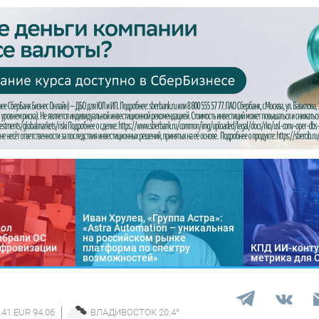
Иван Хрулев, «Группа Астра»:
кол
«Astra Automation – уникальная
ыбрали ОС
на российском рынке
цифровизации
платформа по спектру
КПД ИИ-конту
возможностей»
метрика для 
.41 EUR 94.06
ВЛАДИВОСТОК
20.4
°