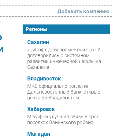
Добавить компанию
РАЗДЕЛЫ
Регионы
о
Новости
Сахалин
и
«СиСофт Девелопмент» и СахГУ
Аналитика
договорились о системном
развитии инженерной школы на
Интервью
Сахалине
Мероприятия
Владивосток
Проекты
МКБ официально поглотил
Дальневосточный банк, открыв
IT класс
центр во Владивостоке
Тестовый стенд
Хабаровск
Каталог компаний
Мегафон улучшил связь в трех
поселках Ванинского района
Магадан