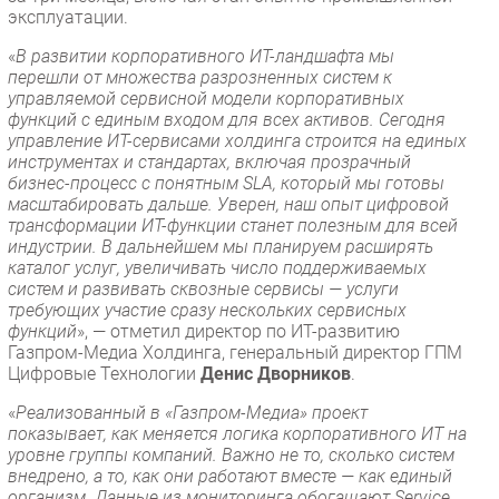
эксплуатации.
«
В развитии корпоративного ИТ-ландшафта мы
перешли от множества разрозненных систем к
управляемой сервисной модели корпоративных
функций с единым входом для всех активов. Сегодня
управление ИТ-сервисами холдинга строится на единых
инструментах и стандартах, включая прозрачный
бизнес-процесс с понятным SLA, который мы готовы
масштабировать дальше. Уверен, наш опыт цифровой
трансформации ИТ-функции станет полезным для всей
индустрии. В дальнейшем мы планируем расширять
каталог услуг, увеличивать число поддерживаемых
систем и развивать сквозные сервисы — услуги
требующих участие сразу нескольких сервисных
функций
», — отметил директор по ИТ-развитию
Газпром-Медиа Холдинга, генеральный директор ГПМ
Цифровые Технологии
Денис Дворников
.
«
Реализованный в «Газпром-Медиа» проект
показывает, как меняется логика корпоративного ИТ на
уровне группы компаний. Важно не то, сколько систем
внедрено, а то, как они работают вместе — как единый
организм. Данные из мониторинга обогащают Service