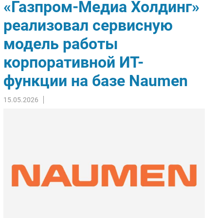
«Газпром-Медиа Холдинг»
Импорто­замещение
реализовал сервисную
Автоматизация Промышленности
модель работы
Интернет
Мобильная связь
корпоративной ИТ-
Фиксированная связь
функции на базе Naumen
Интеграция
Рынок ПК
15.05.2026
Маркетинг
Торговые сети
Оборудование
ПО
Outsourcing
Кадры
Регулирование
Финансы
Web