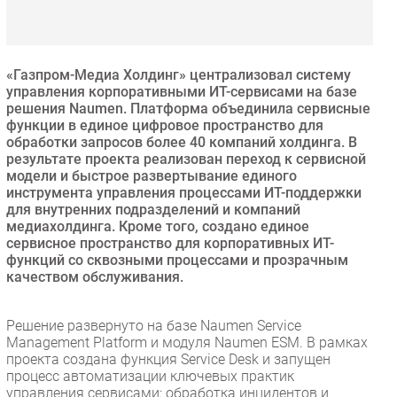
Безопасность
Инновации
CIO/Управление ИТ
«Газпром-Медиа Холдинг» централизовал систему
управления корпоративными ИТ-сервисами на базе
Гаджеты
решения Naumen. Платформа объединила сервисные
Здоровье
функции в единое цифровое пространство для
обработки запросов более 40 компаний холдинга. В
результате проекта реализован переход к сервисной
РАЗДЕЛЫ
модели и быстрое развертывание единого
инструмента управления процессами ИТ-поддержки
для внутренних подразделений и компаний
Новости
медиахолдинга. Кроме того, создано единое
Аналитика
сервисное пространство для корпоративных ИТ-
Интервью
функций со сквозными процессами и прозрачным
качеством обслуживания.
Мероприятия
Проекты
Решение развернуто на базе Naumen Service
IT класс
Management Platform и модуля Naumen ESM. В рамках
Тестовый стенд
проекта создана функция Service Desk и запущен
процесс автоматизации ключевых практик
Каталог компаний
управления сервисами: обработка инцидентов и