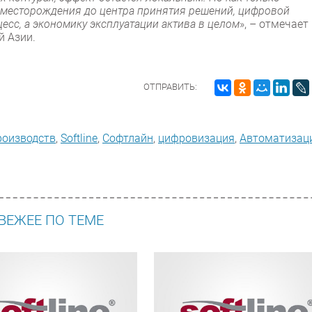
 месторождения до центра принятия решений, цифровой
есс, а экономику эксплуатации актива в целом
», – отмечает
й Азии.
ОТПРАВИТЬ:
роизводств
,
Softline
,
Софтлайн
,
цифровизация
,
Автоматизац
ВЕЖЕЕ ПО ТЕМЕ