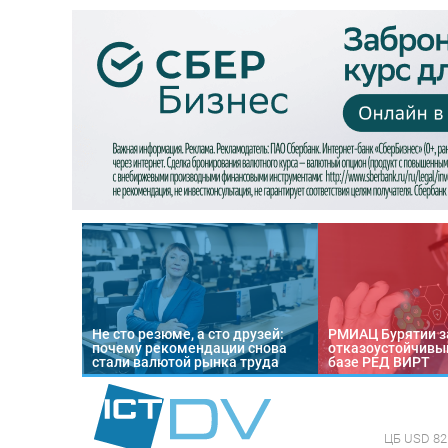
Не сто резюме, а сто друзей:
РМИАЦ Бурятии з
почему рекомендации снова
отказоустойчивый
стали валютой рынка труда
базе РЕД ВИРТ
ЦБ
USD 82