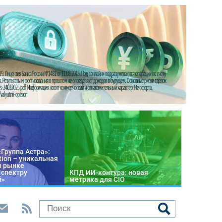
«Группа Астра»:
tion – уникальная
м рынке
 спектру
КПД ИИ-контура: новая
й»
метрика для CIO