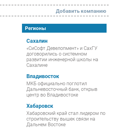
Добавить компанию
РАЗДЕЛЫ
Регионы
Новости
Сахалин
«СиСофт Девелопмент» и СахГУ
Аналитика
договорились о системном
развитии инженерной школы на
Интервью
Сахалине
Мероприятия
Владивосток
Проекты
МКБ официально поглотил
Дальневосточный банк, открыв
IT класс
центр во Владивостоке
Тестовый стенд
Хабаровск
Каталог компаний
Хабаровский край стал лидером по
строительству вышек связи на
Дальнем Востоке