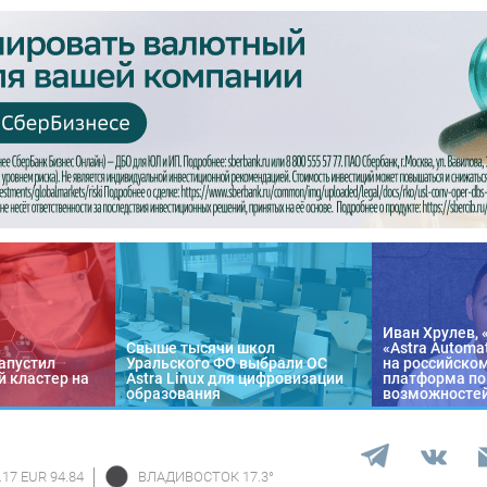
Иван Хрулев, 
Свыше тысячи школ
«Astra Automa
апустил
Уральского ФО выбрали ОС
на российско
 кластер на
Astra Linux для цифровизации
платформа по
образования
возможносте
.17 EUR 94.84
ВЛАДИВОСТОК
17.3
°