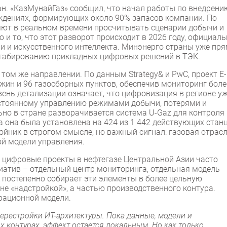
н. «КазМунайГаз» сообщил, что начал работы по внедрени
ждениях, формирующих около 90% запасов компании. По
яют в реальном времени просчитывать сценарии добычи и
 и то, что этот разворот происходит в 2026 году, официал
 и искусственного интеллекта. Минэнерго страны уже пр
сштабированию прикладных цифровых решений в ТЭК.
 том же направлении. По данным Strategy& и PwC, проект E-
важин и 96 газосборных пунктов, обеспечив мониторинг боле
вень детализации означает, что цифровизация в регионе у
остоянному управлению режимами добычи, потерями и
но в стране разворачивается система U-Gaz для контроля
 она была установлена на 424 из 1 442 действующих станц
ойник в строгом смысле, но важный сигнал: газовая отрасл
ой модели управления.
 цифровые проекты в нефтегазе Центральной Азии часто
атив – отдельный центр мониторинга, отдельная модель
к постепенно собирает эти элементы в более цельную
 не «надстройкой», а частью производственного контура.
ерационной модели.
рестройки ИТ-архитектуры. Пока данные, модели и
 контурах, эффект остается локальным. Но как только