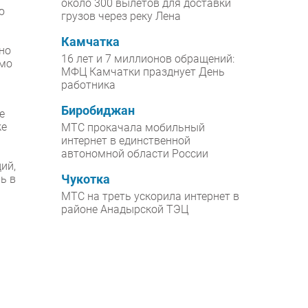
около 300 вылетов для доставки
ю
грузов через реку Лена
Камчатка
ьно
16 лет и 7 миллионов обращений:
ямо
МФЦ Камчатки празднует День
работника
Биробиджан
е
же
МТС прокачала мобильный
интернет в единственной
автономной области России
ий,
ь в
Чукотка
МТС на треть ускорила интернет в
районе Анадырской ТЭЦ