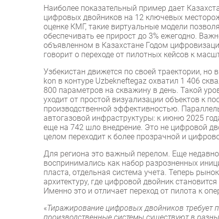
Наиболее показательный пример дает Казахста
цифровых двойников на 12 ключевых месторо
оценке КМГ, такие виртуальные модели позвол
обеспечивать ее прирост до 3% ежегодно. Важно
объявленном в Казахстане Годом цифровизации
говорит о переходе от пилотных кейсов к ма
Узбекистан движется по своей траектории, но в
kon в контуре Uzbekneftegaz охватил 1 406 ск
800 параметров на скважину в день. Такой уро
уходит от простой визуализации объектов к п
производственной эффективностью. Параллель
автогазовой инфраструктуры: к июню 2025 года
еще на 742 шло внедрение. Это не цифровой дв
целом переходит к более прозрачной и цифров
Для региона это важный перелом. Еще недавно
воспринимались как набор разрозненных иници
пласта, отдельная система учета. Теперь рыно
архитектуру, где цифровой двойник становится
Именно это и отличает переход от пилота к оп
«
Тиражирование цифровых двойников требует пе
производственные системы существуют в разных