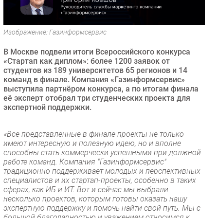
Безопасность
Инновации
Изображение: Газинформсервис
CIO/Управление ИТ
В Москве подвели итоги Всероссийского конкурса
Гаджеты
«Стартап как диплом»: более 1200 заявок от
Здоровье
студентов из 189 университетов 65 регионов и 14
команд в финале. Компания «Газинформсервис»
выступила партнёром конкурса, а по итогам финала
РАЗДЕЛЫ
её эксперт отобрал три студенческих проекта для
экспертной поддержки.
Новости
Аналитика
«Все представленные в финале проекты не только
Интервью
имеют интересную и полезную идею, но и вполне
способны стать коммерчески успешными при должной
Мероприятия
работе команд. Компания "Газинформсервис"
Проекты
традиционно поддерживает молодых и перспективных
специалистов и их стартап-проекты, особенно в таких
IT класс
сферах, как ИБ и ИТ. Вот и сейчас мы выбрали
Тестовый стенд
несколько проектов, которым готовы оказать нашу
экспертную поддержку и помочь найти свой путь. Мы с
Каталог компаний
большой благодарностью и уважением относимся к