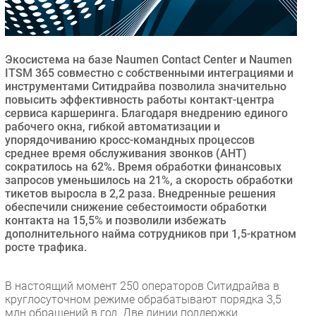
Безопасность
Инновации
CIO/Управление ИТ
Экосистема на базе Naumen Contact Center и Naumen
ITSM 365 совместно с собственными интеграциями и
Гаджеты
инструментами Ситидрайва позволила значительно
Здоровье
повысить эффективность работы контакт-центра
сервиса каршеринга. Благодаря внедрению единого
рабочего окна, гибкой автоматизации и
РАЗДЕЛЫ
упорядочиванию кросс-командных процессов
среднее время обслуживания звонков (AHT)
сократилось на 62%. Время обработки финансовых
Новости
запросов уменьшилось на 21%, а скорость обработки
Аналитика
тикетов выросла в 2,2 раза. Внедренные решения
Интервью
обеспечили снижение себестоимости обработки
контакта на 15,5% и позволили избежать
Мероприятия
дополнительного найма сотрудников при 1,5-кратном
Проекты
росте трафика.
IT класс
Тестовый стенд
В настоящий момент 250 операторов Ситидрайва в
круглосуточном режиме обрабатывают порядка 3,5
Каталог компаний
млн обращений в год. Две линии поддержки