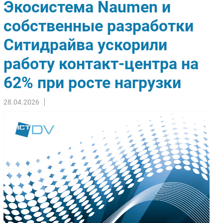
Экосистема Naumen и
Импорто­замещение
собственные разработки
Автоматизация Промышленности
Ситидрайва ускорили
Интернет
Мобильная связь
работу контакт-центра на
Фиксированная связь
62% при росте нагрузки
Интеграция
Рынок ПК
28.04.2026
Маркетинг
Торговые сети
Оборудование
ПО
Outsourcing
Кадры
Регулирование
Финансы
Web