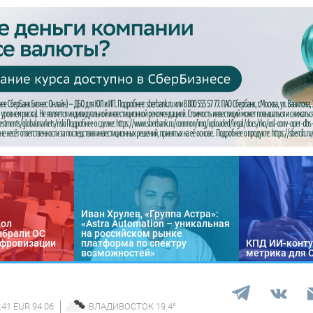
Иван Хрулев, «Группа Астра»:
кол
«Astra Automation – уникальная
ыбрали ОС
на российском рынке
цифровизации
платформа по спектру
КПД ИИ-конту
возможностей»
метрика для 
.41 EUR 94.06
ВЛАДИВОСТОК
19.4
°