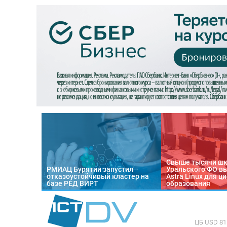
Свыше тысячи ш
РМИАЦ Бурятии запустил
Уральского ФО в
отказоустойчивый кластер на
Astra Linux для 
базе РЕД ВИРТ
образования
ЦБ
USD 81