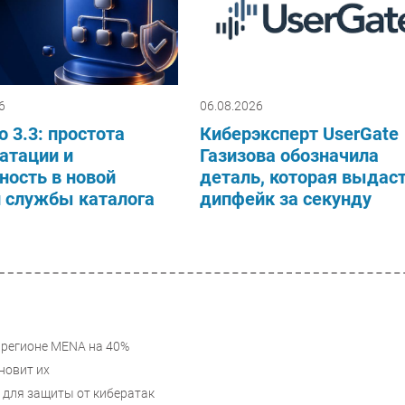
6
06.08.2026
o 3.3: простота
Киберэксперт UserGate
атации и
Газизова обозначила
ность в новой
деталь, которая выдас
и службы каталога
дипфейк за секунду
 регионе MENA на 40%
новит их
 для защиты от кибератак