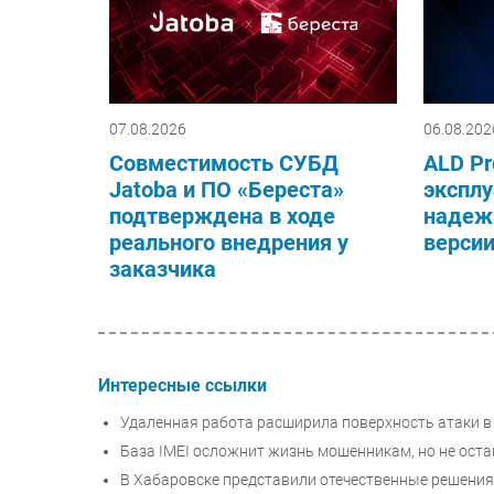
07.08.2026
06.08.202
Совместимость СУБД
ALD Pr
Jatoba и ПО «Береста»
эксплу
подтверждена в ходе
надеж
реального внедрения у
верси
заказчика
Интересные ссылки
Удаленная работа расширила поверхность атаки в
База IMEI осложнит жизнь мошенникам, но не оста
В Хабаровске представили отечественные решения