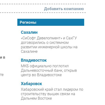
Добавить компанию
РАЗДЕЛЫ
Регионы
Новости
Сахалин
«СиСофт Девелопмент» и СахГУ
Аналитика
договорились о системном
развитии инженерной школы на
Интервью
Сахалине
Мероприятия
и в
Владивосток
Проекты
МКБ официально поглотил
Дальневосточный банк, открыв
IT класс
те
центр во Владивостоке
Тестовый стенд
Хабаровск
Каталог компаний
Хабаровский край стал лидером по
строительству вышек связи на
Дальнем Востоке