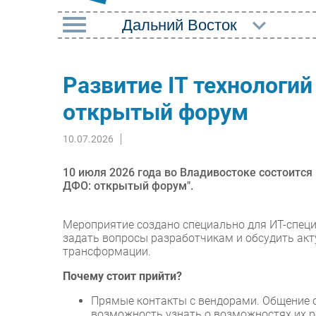
РУБРИКИ
Развитие IT технологи
Импорто­замещение
Маркетин
открытый форум
Автоматизация
Торговые
Промышленности
10.07.2026
Оборудов
Интернет
ПО
10 июля 2026 года во Владивостоке состоится
Мобильная связь
ДФО: открытый форум".
Outsourci
Фиксированная связь
Кадры
Мероприятие создано специально для ИТ-специ
Интеграция
задать вопросы разработчикам и обсудить ак
Регулиро
трансформации.
Рынок ПК
Почему стоит прийти?
Прямые контакты с вендорами. Общение с
возможность узнать о возможностях их р