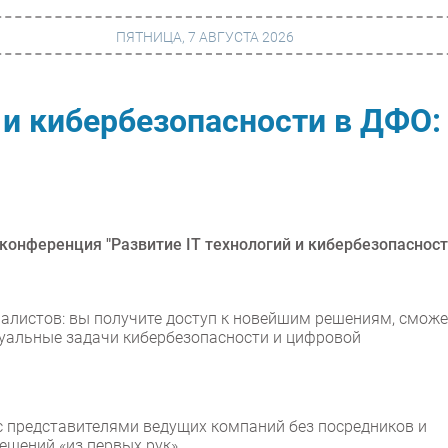
ПЯТНИЦА, 7 АВГУСТА 2026
й и кибербезопасности в ДФО:
г
Финансы
 сети
Web
ание
Безопасность
Инновации
 конференция "Развитие IT технологий и кибербезопасност
ng
CIO/Управление ИТ
Гаджеты
алистов: вы получите доступ к новейшим решениям, сможе
туальные задачи кибербезопасности и цифровой
вание
Здоровье
 представителями ведущих компаний без посредников и
ешений «из первых рук».