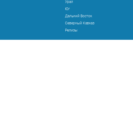
Урал
Юг
Дальний Восток
Северный Кавказ
Релизы