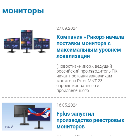
Импорто­замещение
мониторы
Автоматизация Промышленности
Интернет
27.09.2024
Мобильная связь
Компания «Рикор» начала
Фиксированная связь
поставки монитора с
максимальным уровнем
Интеграция
локализации
Рынок ПК
(Новости)
«Рикор», ведущий
Маркетинг
российский производитель ПК,
Торговые сети
начал поставки заказчикам
монитора Rikor MNT 23,
Оборудование
спроектированного и
произведенного...
ПО
Outsourcing
16.05.2024
Кадры
Fplus запустил
Регулирование
производство реестровых
мониторов
Финансы
Web