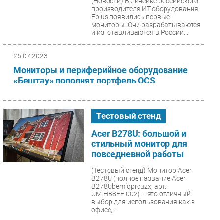
(Новости)
В линейке российского
производителя ИТ-оборудования
Безопасность
Fplus появились первые
мониторы. Они разрабатываются
Инновации
и изготавливаются в России...
CIO/Управление ИТ
Гаджеты
26.07.2023
Здоровье
Мониторы и периферийное оборудование
«Бештау» пополнят портфель OCS
РАЗДЕЛЫ
Тестовый стенд
Новости
Аналитика
Acer B278U: большой и
стильный монитор для
Интервью
повседневной работы
Мероприятия
(Тестовый стенд)
Монитор Acer
Проекты
B278U (полное название Acer
IT класс
B278Ubemiqprcuzx, арт.
UM.HB8EE.002) – это отличный
Тестовый стенд
выбор для использования как в
офисе,...
Каталог компаний