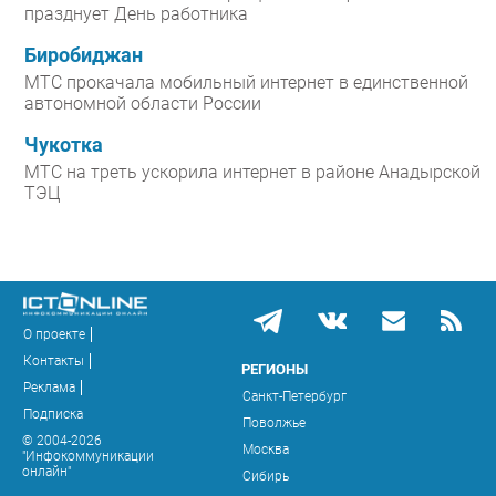
празднует День работника
Биробиджан
МТС прокачала мобильный интернет в единственной
автономной области России
Чукотка
МТС на треть ускорила интернет в районе Анадырской
ТЭЦ
О проекте
Контакты
РЕГИОНЫ
Реклама
Санкт-Петербург
Подписка
Поволжье
© 2004-2026
Москва
"Инфокоммуникации
онлайн"
Сибирь