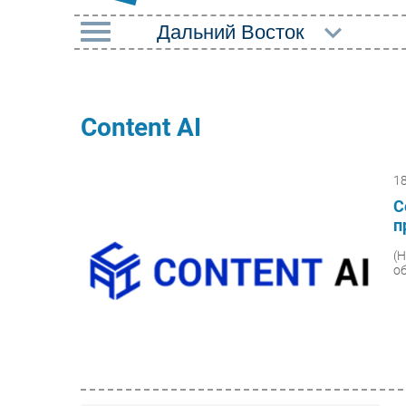
РУБРИКИ
Импорто­замещение
Маркетин
Content AI
Автоматизация
Торговые
Промышленности
1
Оборудов
Интернет
C
ПО
п
Мобильная связь
Outsourci
(
Фиксированная связь
о
Кадры
Интеграция
Регулиро
Рынок ПК