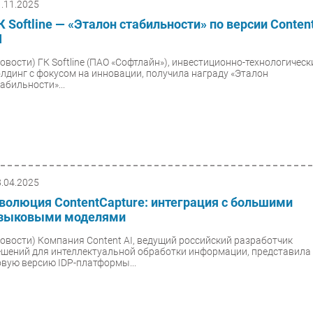
1.11.2025
К Softline — «Эталон стабильности» по версии Conten
I
Новости)
ГК Softline (ПАО «Софтлайн»), инвестиционно-технологическ
олдинг с фокусом на инновации, получила награду «Эталон
абильности»...
8.04.2025
волюция ContentCapture: интеграция с большими
зыковыми моделями
Новости)
Компания Content AI, ведущий российский разработчик
ешений для интеллектуальной обработки информации, представила
овую версию IDP-платформы...