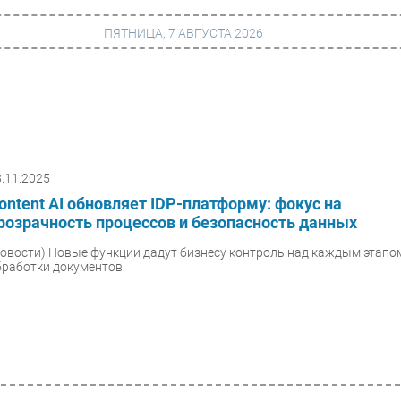
ПЯТНИЦА, 7 АВГУСТА 2026
г
Финансы
 сети
Web
8.11.2025
ание
Безопасность
ontent AI обновляет IDP-платформу: фокус на
Инновации
розрачность процессов и безопасность данных
ng
CIO/Управление ИТ
Новости)
Новые функции дадут бизнесу контроль над каждым этапо
бработки документов.
Гаджеты
вание
Здоровье