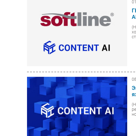
0
Г
A
(
х
ст
0
Э
я
(
р
н