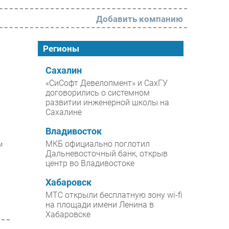
Добавить компанию
РАЗДЕЛЫ
Регионы
Новости
Сахалин
«СиСофт Девелопмент» и СахГУ
Аналитика
договорились о системном
развитии инженерной школы на
Интервью
Сахалине
Мероприятия
Владивосток
Проекты
МКБ официально поглотил
м
Дальневосточный банк, открыв
IT класс
центр во Владивостоке
Тестовый стенд
Хабаровск
Каталог компаний
МТС открыли бесплатную зону wi-fi
на площади имени Ленина в
Хабаровске