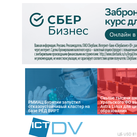
Свыше тысячи ш
РМИАЦ Бурятии запустил
Уральского ФО в
отказоустойчивый кластер на
Astra Linux для 
базе РЕД ВИРТ
образования
ЦБ
USD 81