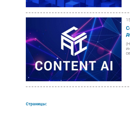
1
C
д
(
и
с
Страницы: