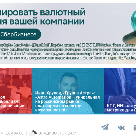
Иван Хрулев, «Группа Астра»:
кол
«Astra Automation – уникальная
ыбрали ОС
на российском рынке
цифровизации
платформа по спектру
КПД ИИ-конту
возможностей»
метрика для 
.41 EUR 94.06
ВЛАДИВОСТОК
24.5
°