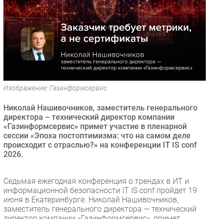
Безопасность
Инновации
CIO/Управление ИТ
Гаджеты
Здоровье
Изображение: Газинформсервис
РАЗДЕЛЫ
Николай Нашивочников, заместитель генерального
Новости
директора – технический директор компании
«Газинформсервис» примет участие в пленарной
Аналитика
сессии «Эпоха постоптимизма: что на самом деле
Интервью
происходит с отраслью?» на конференции IT IS conf
2026.
Мероприятия
Проекты
Седьмая ежегодная конференция о трендах в ИТ и
IT класс
информационной безопасности IT IS conf пройдет 19
Тестовый стенд
июня в Екатеринбурге. Николай Нашивочников,
заместитель генерального директора — технический
Каталог компаний
директор компании «Газинформсервис», примет