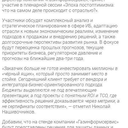
участие в пленарной сессии «Эпоха постоптимизма:
что на самом деле происходит с отраслью?».
Участники обсудят комплексный анализ и
стратегическое планирование в сфере ИБ, адаптацию
отрасли к новым экономическим реалиям, изменение
подходов к продажам и внедрению решений, а также
долгосрочные перспективы развития рынка. В фокусе
будут переоценка прошлых прогнозов, текущие
приоритеты бизнеса, регуляторное давление и
прогнозы на ближайшие два-три года.
«Заказчик больше не готов инвестировать миллионы в
«чёрный ящик», который просто занимает место в
стойке. Сегодняшний клиент требует от вендора и
интегратора бизнес-ориентированного подхода.
Бюджеты выделяются не под впечатляющие
презентации, а под проекты с понятным ROI и TCO, где
эффективность решения доказывается через метрики, а
не сертификаты соответствия»
, — отметил Николай
Нашивочников.
Добавим, что на стенде компании «Газинформсервис»
будут представлены решения для защиты данных и