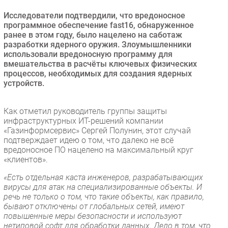
Безопасность
Исследователи подтвердили, что вредоносное
программное обеспечение fast16, обнаруженное
Инновации
ранее в этом году, было нацелено на саботаж
CIO/Управление ИТ
разработки ядерного оружия. Злоумышленники
использовали вредоносную программу для
Гаджеты
вмешательства в расчёты ключевых физических
Здоровье
процессов, необходимых для создания ядерных
устройств.
РАЗДЕЛЫ
Как отметил руководитель группы защиты
Новости
инфраструктурных ИТ-решений компании
«Газинформсервис» Сергей Полунин, этот случай
Аналитика
подтверждает идею о том, что далеко не всё
Интервью
вредоносное ПО нацелено на максимальный круг
«клиентов».
Мероприятия
«Есть отдельная каста инженеров, разрабатывающих
Проекты
вирусы для атак на специализированные объекты. И
IT класс
речь не только о том, что такие объекты, как правило,
Тестовый стенд
бывают отключены от глобальных сетей, имеют
повышенные меры безопасности и используют
Каталог компаний
нетиповой софт для обработки данных. Дело в том, что