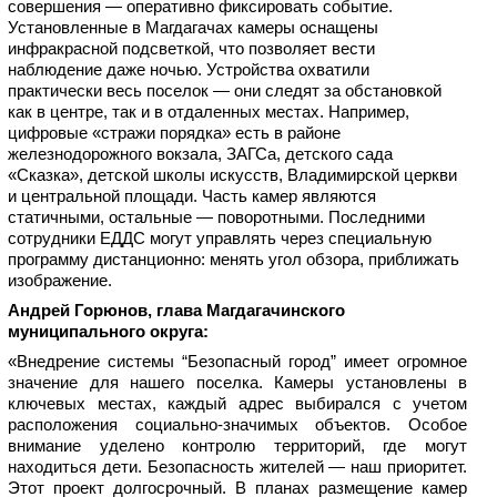
совершения — оперативно фиксировать событие. 
Установленные в Магдагачах камеры оснащены 
инфракрасной подсветкой, что позволяет вести 
наблюдение даже ночью. Устройства охватили 
практически весь поселок — они следят за обстановкой 
как в центре, так и в отдаленных местах. Например, 
цифровые «стражи порядка» есть в районе 
железнодорожного вокзала, ЗАГСа, детского сада 
«Сказка», детской школы искусств, Владимирской церкви 
и центральной площади. Часть камер являются 
статичными, остальные — поворотными. Последними 
сотрудники ЕДДС могут управлять через специальную 
программу дистанционно: менять угол обзора, приближать 
изображение. 
Андрей Горюнов, глава Магдагачинского 
муниципального округа:
«Внедрение системы “Безопасный город” имеет огромное 
значение для нашего поселка. Камеры установлены в 
ключевых местах, каждый адрес выбирался с учетом 
расположения социально-значимых объектов. Особое 
внимание уделено контролю территорий, где могут 
находиться дети. Безопасность жителей — наш приоритет. 
Этот проект долгосрочный. В планах размещение камер 