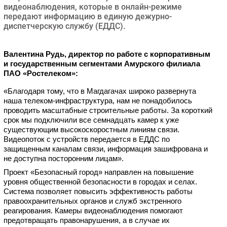
видеонаблюдения, которые в онлайн-режиме
Безопасность
передают информацию в единую дежурно-
диспетчерскую службу (ЕДДС).
Инновации
CIO/Управление ИТ
Валентина Рудь, директор по работе с корпоративным 
Гаджеты
и государственным сегментами Амурского филиала 
Здоровье
ПАО «Ростелеком»: 
«Благодаря тому, что в Магдагачах широко развернута 
РАЗДЕЛЫ
наша телеком-инфраструктура, нам не понадобилось 
проводить масштабные строительные работы. За короткий 
Новости
срок мы подключили все семнадцать камер к уже 
существующим высокоскоростным линиям связи. 
Аналитика
Видеопоток с устройств передается в ЕДДС по 
Интервью
защищенным каналам связи, информация зашифрована и 
не доступна посторонним лицам».
Мероприятия
Проект «Безопасный город» направлен на повышение 
Проекты
уровня общественной безопасности в городах и селах. 
IT класс
Система позволяет повысить эффективность работы 
правоохранительных органов и служб экстренного 
Тестовый стенд
реагирования. Камеры видеонаблюдения помогают 
Каталог компаний
предотвращать правонарушения, а в случае их 