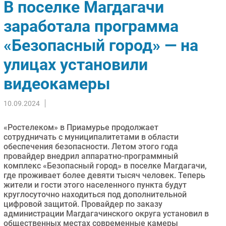
В поселке Магдагачи
Импорто­замещение
заработала программа
Автоматизация Промышленности
«Безопасный город» — на
Интернет
Мобильная связь
улицах установили
Фиксированная связь
видеокамеры
Интеграция
Рынок ПК
10.09.2024
Маркетинг
Торговые сети
«Ростелеком» в Приамурье продолжает
сотрудничать с муниципалитетами в области
Оборудование
обеспечения безопасности. Летом этого года
ПО
провайдер внедрил аппаратно-программный
комплекс «Безопасный город» в поселке Магдагачи,
Outsourcing
где проживает более девяти тысяч человек. Теперь
Кадры
жители и гости этого населенного пункта будут
круглосуточно находиться под дополнительной
Регулирование
цифровой защитой. Провайдер по заказу
Финансы
администрации Магдагачинского округа установил в
общественных местах современные камеры
Web