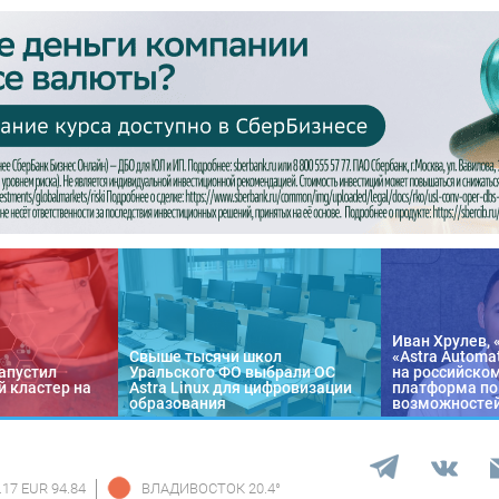
Иван Хрулев, 
Свыше тысячи школ
«Astra Automa
апустил
Уральского ФО выбрали ОС
на российско
 кластер на
Astra Linux для цифровизации
платформа по
образования
возможносте
.17 EUR 94.84
ВЛАДИВОСТОК
20.4
°