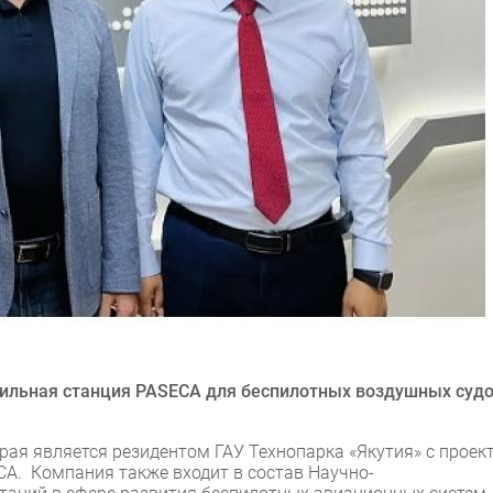
бильная станция PASECA для беспилотных воздушных судо
рая является резидентом ГАУ Технопарка «Якутия» с проек
CA. Компания также входит в состав Научно-