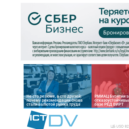
Не сто резюме, а сто друзей:
РМИАЦ Бурятии з
почему рекомендации снова
отказоустойчивый
стали валютой рынка труда
базе РЕД ВИРТ
ЦБ
USD 82