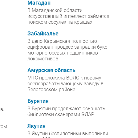
Магадан
В Магаданской области
искусственный интеллект займется
поиском сосулек на крышах
Забайкалье
В депо Карымская полностью
оцифрован процесс заправки букс
моторно-осевых подшипников
локомотивов
Амурская область
МТС проложила ВОЛС к новому
соеперрабатывающему заводу в
Белогорском районе
Бурятия
В Бурятии продолжают оснащать
в.
библиотеки сканерами ЭЛАР
Якутия
том
В Якутии беспилотники выполнили