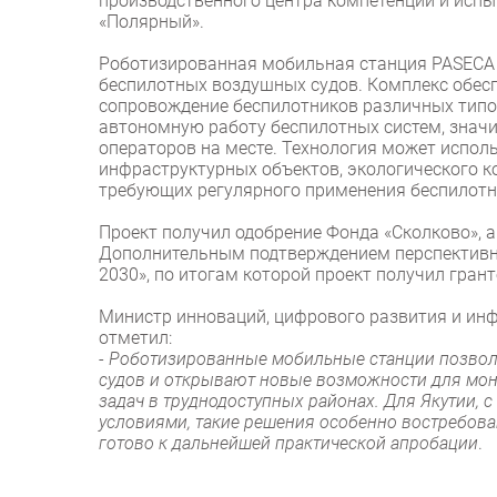
производственного центра компетенций и испы
«Полярный».
Роботизированная мобильная станция PASECA 
беспилотных воздушных судов. Комплекс обесп
сопровождение беспилотников различных типов
автономную работу беспилотных систем, знач
операторов на месте. Технология может испол
инфраструктурных объектов, экологического к
требующих регулярного применения беспилотн
Проект получил одобрение Фонда «Сколково», а
Дополнительным подтверждением перспективно
2030», по итогам которой проект получил гран
Министр инноваций, цифрового развития и и
отметил:
-
Роботизированные мобильные станции позвол
судов и открывают новые возможности для мон
задач в труднодоступных районах. Для Якутии
условиями, такие решения особенно востребован
готово к дальнейшей практической апробации
.