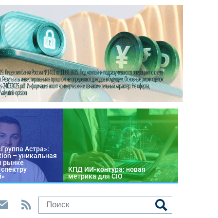
«Группа Астра»:
tion – уникальная
м рынке
 спектру
КПД ИИ-контура: новая
й»
метрика для CIO