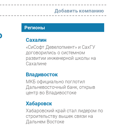
Добавить компанию
РАЗДЕЛЫ
Регионы
ю
Новости
Сахалин
«СиСофт Девелопмент» и СахГУ
Аналитика
договорились о системном
развитии инженерной школы на
Интервью
Сахалине
Мероприятия
Владивосток
Проекты
МКБ официально поглотил
Дальневосточный банк, открыв
IT класс
центр во Владивостоке
Тестовый стенд
Хабаровск
Каталог компаний
Хабаровский край стал лидером по
строительству вышек связи на
Дальнем Востоке