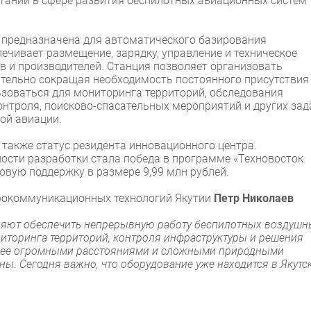
таний в сфере развития беспилотных авиационных систем
предназначена для автоматического базирования
ечивает размещение, зарядку, управление и техническое
 и производителей. Станция позволяет организовать
ительно сокращая необходимость постоянного присутствия
ьзоваться для мониторинга территорий, обследования
онтроля, поисково-спасательных мероприятий и других зад
ой авиации.
 также статус резидента инновационного центра.
сти разработки стала победа в программе «Техновосток
товую поддержку в размере 9,99 млн рублей.
нфокоммуникационных технологий Якутии
Петр Николаев
яют обеспечить непрерывную работу беспилотных воздушн
иторинга территорий, контроля инфраструктуры и решения
, с ее огромными расстояниями и сложными природными
ы. Сегодня важно, что оборудование уже находится в Якутс