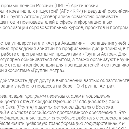
я промышленной России» (ЦИПР) Арктический
уры и креативных индустрий (АГУИККИ) и ведущий российск
ПО «Группа Астра» договорились совместно развивать
удентов и преподавателей в сфере информационных
 и реализации образовательных курсов, проектов и програм
ства университета и «Астра Академии» — оснащение учебн
 целью проведения занятий по профильным дисциплинам, в 
 работе с программными продуктами «Группы Астра». Для
регулярно обмениваться опытом, а также организуют науч
лые столы и конференции для преподавателей и сотрудник
й экосистеме «Группы Астра».
ействовать друг другу в выполнении взятых обязательств
ации учебного процесса на базе ПО «Группы Астра».
 реализации программ переподготовки и повышения
 центра станут как действующие ИТ-специалисты, так и
и Саха (Якутия) и других регионов Дальнего Востока,
ний в области российского программного обеспечения. Это
алифицированные кадры, способные работать с современны
беспечивать цифровую трансформацию государственных и
ргунов,
проректор по стратегическому развитию АГУИККИ,