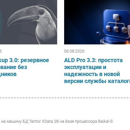
6
06.08.2026
up 3.0: резервное
ALD Pro 3.3: простота
вание без
эксплуатации и
дников
надежность в новой
версии службы каталог
на машину БД Tantor XData 2B на базе процессора Baikal-S