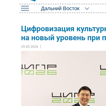
РУБРИКИ
Цифровизация культур
Импорто­замещение
Маркетин
на новый уровень при 
Автоматизация
Торговые
Промышленности
25.05.2026
Оборудов
Интернет
ПО
Мобильная связь
Outsourci
Фиксированная связь
Кадры
Интеграция
Регулиро
Рынок ПК