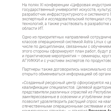
На полях XI конференции «Цифровая индустри
государственный университет искусств, культ
разработчик инфраструктурного и системного 
экспертный и исследовательский потенциал ст
технологий, а также участвовать в разработке
области ИТ.
Одно из приоритетных направлений сотрудниче
классов операционной системой Astra Linux с
числе по дисциплинам, связанным с обучением
этого стороны сформируют план работ, будут 
и практические мероприятия — семинары, круг
АГУИККИ и с участием экспертов по продуктово
Партнеры также договорились максимально сод
открыто обмениваться информацией об организ
«Созданный ресурсный центр сфокусируется на
квалификации специалистов. Целевой аудиторией
представители различных отраслей из Республик
заинтересованные в освоении и углублении зна
позволит удовлетворить растущий спрос на кв
отечественными операционными системами и о
коммерческих структур»,
— отметил
Вячеслав А