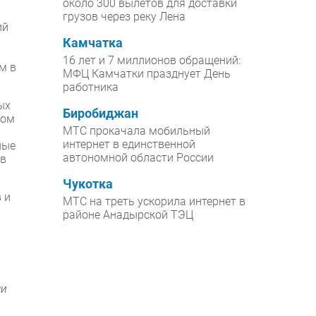
около 300 вылетов для доставки
грузов через реку Лена
ий
Камчатка
16 лет и 7 миллионов обращений:
м в
МФЦ Камчатки празднует День
работника
ых
Биробиджан
том
МТС прокачала мобильный
интернет в единственной
ные
автономной области России
ов
Чукотка
 и
МТС на треть ускорила интернет в
районе Анадырской ТЭЦ
ми