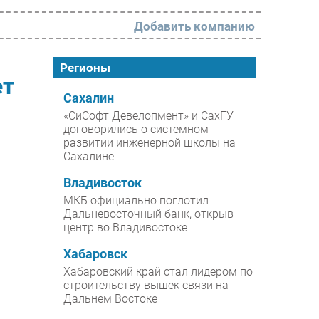
Добавить компанию
РАЗДЕЛЫ
Регионы
ет
Новости
Сахалин
«СиСофт Девелопмент» и СахГУ
Аналитика
договорились о системном
развитии инженерной школы на
Интервью
Сахалине
Мероприятия
Владивосток
Проекты
МКБ официально поглотил
Дальневосточный банк, открыв
IT класс
центр во Владивостоке
Тестовый стенд
Хабаровск
Каталог компаний
Хабаровский край стал лидером по
строительству вышек связи на
Дальнем Востоке