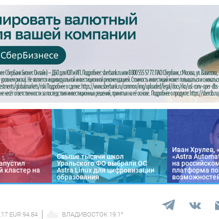
Иван Хрулев, 
Свыше тысячи школ
«Astra Automa
апустил
Уральского ФО выбрали ОС
на российско
 кластер на
Astra Linux для цифровизации
платформа по
образования
возможносте
.17 EUR 94.84
ВЛАДИВОСТОК
19.1
°