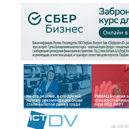
Не сто резюме, а сто друзей:
РМИАЦ Бурятии з
почему рекомендации снова
отказоустойчивый
стали валютой рынка труда
базе РЕД ВИРТ
ЦБ
USD 82