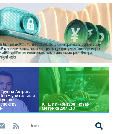
«Группа Астра»:
tion – уникальная
м рынке
 спектру
КПД ИИ-контура: новая
й»
метрика для CIO