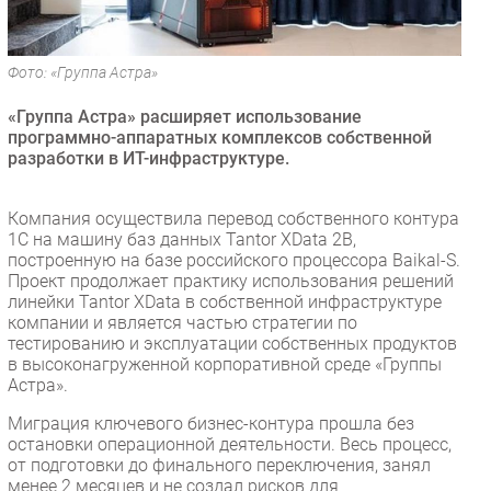
Безопасность
Инновации
Фото: «Группа Астра»
CIO/Управление ИТ
«Группа Астра» расширяет использование
Гаджеты
программно-аппаратных комплексов собственной
Здоровье
разработки в ИТ-инфраструктуре.
РАЗДЕЛЫ
Компания осуществила перевод собственного контура
1С на машину баз данных Tantor XData 2B,
Новости
построенную на базе российского процессора Baikal-S.
Проект продолжает практику использования решений
Аналитика
линейки Tantor XData в собственной инфраструктуре
Интервью
компании и является частью стратегии по
тестированию и эксплуатации собственных продуктов
Мероприятия
в высоконагруженной корпоративной среде «Группы
Проекты
Астра».
IT класс
Миграция ключевого бизнес-контура прошла без
Тестовый стенд
остановки операционной деятельности. Весь процесс,
от подготовки до финального переключения, занял
Каталог компаний
менее 2 месяцев и не создал рисков для