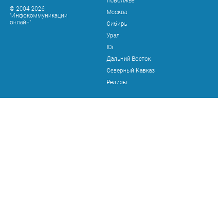
Поволжье
© 2004-2026
Москва
"Инфокоммуникации
онлайн"
Сибирь
Урал
Юг
Дальний Восток
Северный Кавказ
Релизы