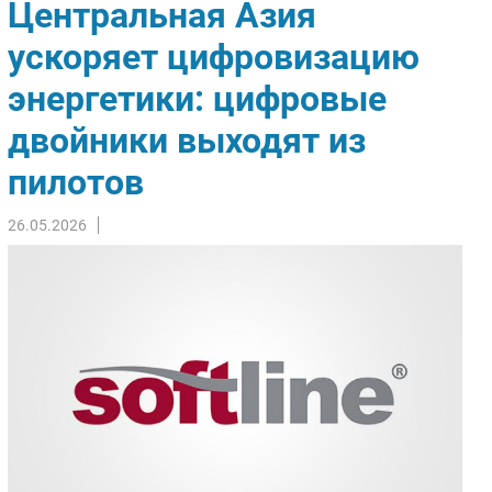
Центральная Азия
Импорто­замещение
ускоряет цифровизацию
Автоматизация Промышленности
энергетики: цифровые
Интернет
Мобильная связь
двойники выходят из
Фиксированная связь
пилотов
Интеграция
Рынок ПК
26.05.2026
Маркетинг
Торговые сети
Оборудование
ПО
Outsourcing
Кадры
Регулирование
Финансы
Web