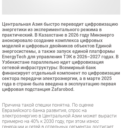
Безопасность
Инновации
CIO/Управление ИТ
Центральная Азия быстро переводит цифровизацию
энергетики из экспериментального режима в
Гаджеты
практический. В Казахстане в 2026 году Минэнерго
Здоровье
анонсировало создание комплекса цифровых
моделей и цифровых двойников объектов Единой
энергосистемы, а также запуск единой платформы
РАЗДЕЛЫ
EnergyTech для управления ТЭК в 2026–2027 годах. В
Узбекистане параллельно идет цифровизация
сетевой инфраструктуры: Всемирный банк
Новости
финансирует отдельный компонент по цифровизации
Аналитика
сектора передачи электроэнергии, а в марте 2025
Интервью
года в стране была введена в эксплуатацию первая
цифровая подстанция Zafarobod.
Мероприятия
Проекты
Причина такой спешки понятна. По оценке
IT класс
Евразийского банка развития, спрос на
Тестовый стенд
электроэнергию в Центральной Азии может вырасти
примерно на 40% к 2030 году, при этом износ
Каталог компаний
генерации и сетей в отдельных сегментах достигает