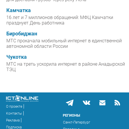
Камчатка
16 лет и 7 миллионов обращений: МФЦ Камчатки
празднует День работника
Биробиджан
МТС прокачала мобильный интернет в единственной
автономной области России
Чукотка
МТС на треть ускорила интернет в районе Анадырской
ТЭЦ
О проекте
Контакты
РЕГИОНЫ
Реклама
Санкт-Петербург
Подписка