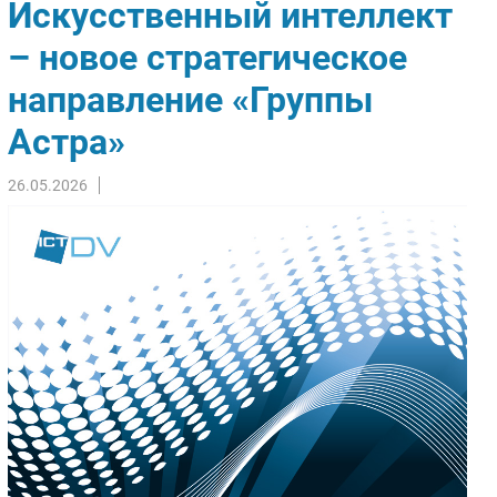
Искусственный интеллект
Импорто­замещение
– новое стратегическое
Автоматизация Промышленности
направление «Группы
Интернет
Мобильная связь
Астра»
Фиксированная связь
Интеграция
26.05.2026
Рынок ПК
Маркетинг
Торговые сети
Оборудование
ПО
Outsourcing
Кадры
Регулирование
Финансы
Web