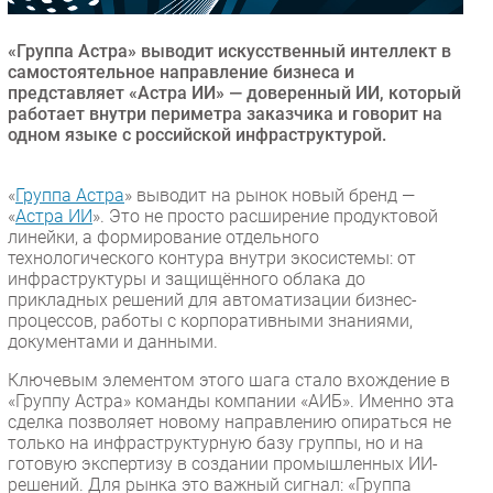
Безопасность
«Группа Астра» выводит искусственный интеллект в
Инновации
самостоятельное направление бизнеса и
CIO/Управление ИТ
представляет «Астра ИИ» — доверенный ИИ, который
работает внутри периметра заказчика и говорит на
Гаджеты
одном языке с российской инфраструктурой.
Здоровье
«
Группа Астра
» выводит на рынок новый бренд —
РАЗДЕЛЫ
«
Астра ИИ
». Это не просто расширение продуктовой
линейки, а формирование отдельного
технологического контура внутри экосистемы: от
Новости
инфраструктуры и защищённого облака до
Аналитика
прикладных решений для автоматизации бизнес-
процессов, работы с корпоративными знаниями,
Интервью
документами и данными.
Мероприятия
Ключевым элементом этого шага стало вхождение в
Проекты
«Группу Астра» команды компании «АИБ». Именно эта
IT класс
сделка позволяет новому направлению опираться не
только на инфраструктурную базу группы, но и на
Тестовый стенд
готовую экспертизу в создании промышленных ИИ-
Каталог компаний
решений. Для рынка это важный сигнал: «Группа