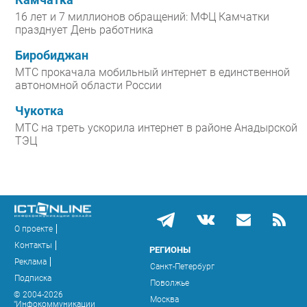
Камчатка
16 лет и 7 миллионов обращений: МФЦ Камчатки
празднует День работника
Биробиджан
МТС прокачала мобильный интернет в единственной
автономной области России
Чукотка
МТС на треть ускорила интернет в районе Анадырской
ТЭЦ
О проекте
Контакты
РЕГИОНЫ
Реклама
Санкт-Петербург
Подписка
Поволжье
© 2004-2026
Москва
"Инфокоммуникации