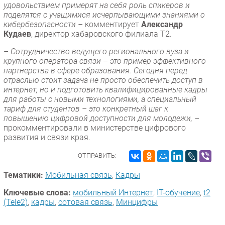
удовольствием примерят на себя роль спикеров и
поделятся с учащимися исчерпывающими знаниями о
кибербезопасности –
комментирует
Александр
Кудаев
, директор хабаровского филиала Т2.
–
Сотрудничество ведущего регионального вуза и
крупного оператора связи – это пример эффективного
партнерства в сфере образования. Сегодня перед
отраслью стоит задача не просто обеспечить доступ в
интернет, но и подготовить квалифицированные кадры
для работы с новыми технологиями, а специальный
тариф для студентов – это конкретный шаг к
повышению цифровой доступности для молодежи, –
прокомментировали в министерстве цифрового
развития и связи края.
ОТПРАВИТЬ:
Тематики:
Мобильная связь
,
Кадры
Ключевые слова:
мобильный Интернет
,
IT-обучение
,
t2
(Tele2)
,
кадры
,
сотовая связь
,
Минцифры