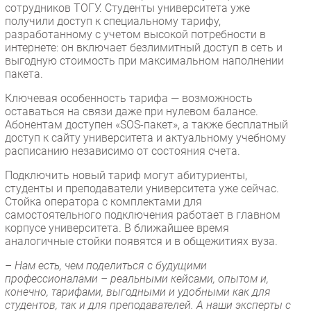
сотрудников ТОГУ. Студенты университета уже
Безопасность
получили доступ к специальному тарифу,
разработанному с учетом высокой потребности в
Инновации
интернете: он включает безлимитный доступ в сеть и
CIO/Управление ИТ
выгодную стоимость при максимальном наполнении
пакета.
Гаджеты
Здоровье
Ключевая особенность тарифа — возможность
оставаться на связи даже при нулевом балансе.
Абонентам доступен «SOS-пакет», а также бесплатный
РАЗДЕЛЫ
доступ к сайту университета и актуальному учебному
расписанию независимо от состояния счета.
Новости
Подключить новый тариф могут абитуриенты,
Аналитика
студенты и преподаватели университета уже сейчас.
Стойка оператора с комплектами для
Интервью
самостоятельного подключения работает в главном
Мероприятия
корпусе университета. В ближайшее время
аналогичные стойки появятся и в общежитиях вуза.
Проекты
IT класс
– Нам есть, чем поделиться с будущими
профессионалами – реальными кейсами, опытом и,
Тестовый стенд
конечно, тарифами, выгодными и удобными как для
Каталог компаний
студентов, так и для преподавателей. А наши эксперты с