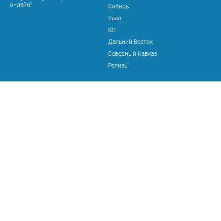
онлайн"
Сибирь
Урал
Юг
Дальний Восток
Северный Кавказ
Релизы