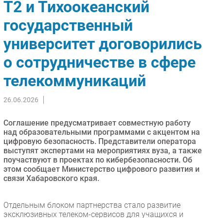
T2 и Тихоокеанский
Импорто­замещение
государственный
Автоматизация Промышленности
университет договорились
Интернет
Мобильная связь
о сотрудничестве в сфере
Фиксированная связь
телекоммуникаций
Интеграция
Рынок ПК
26.06.2026
Маркетинг
Торговые сети
Соглашение предусматривает совместную работу
над образовательными программами с акцентом на
Оборудование
цифровую безопасность. Представители оператора
ПО
выступят экспертами на мероприятиях вуза, а также
поучаствуют в проектах по кибербезопасности. Об
Outsourcing
этом сообщает Министерство цифрового развития и
Кадры
связи Хабаровского края.
Регулирование
Финансы
Отдельным блоком партнерства стало развитие
эксклюзивных телеком-сервисов для учащихся и
Web