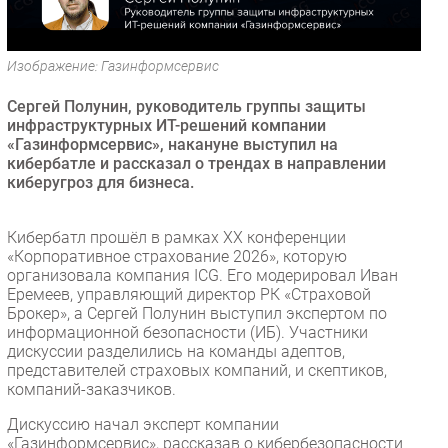
Безопасность
Инновации
Изображение: Газинформсервис
CIO/Управление ИТ
Сергей Полунин, руководитель группы защиты
Гаджеты
инфраструктурных ИТ-решений компании
Здоровье
«Газинформсервис», накануне выступил на
кибербатле и рассказал о трендах в направлении
киберугроз для бизнеса.
РАЗДЕЛЫ
Новости
Кибербатл прошёл в рамках XX конференции
«Корпоративное страхование 2026», которую
Аналитика
организовала компания ICG. Его модерировал Иван
Интервью
Еремеев, управляющий директор РК «Страховой
Брокер», а Сергей Полунин выступил экспертом по
Мероприятия
информационной безопасности (ИБ). Участники
Проекты
дискуссии разделились на команды адептов,
представителей страховых компаний, и скептиков,
IT класс
компаний-заказчиков.
Тестовый стенд
Дискуссию начал эксперт компании
Каталог компаний
«Газинформсервис», рассказав о кибербезопасности