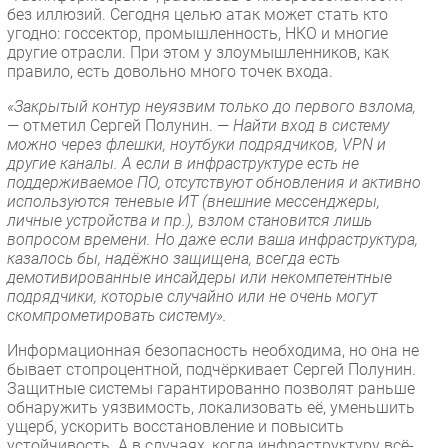
без иллюзий. Сегодня целью атак может стать кто
угодно: госсектор, промышленность, НКО и многие
другие отрасли. При этом у злоумышленников, как
правило, есть довольно много точек входа.
«Закрытый контур неуязвим только до первого взлома,
—
отметил Сергей Полунин.
— Найти вход в систему
можно через флешки, ноутбуки подрядчиков, VPN и
другие каналы. А если в инфраструктуре есть не
поддерживаемое ПО, отсутствуют обновления и активно
используются теневые ИТ (внешние мессенджеры,
личные устройства и пр.), взлом становится лишь
вопросом времени. Но даже если ваша инфраструктура,
казалось бы, надёжно защищена, всегда есть
демотивированные инсайдеры или некомпетентные
подрядчики, которые случайно или не очень могут
скомпрометировать систему».
Информационная безопасность необходима, но она не
бывает стопроцентной, подчёркивает Сергей Полунин.
Защитные системы гарантированно позволят раньше
обнаружить уязвимость, локализовать её, уменьшить
ущерб, ускорить восстановление и повысить
устойчивость. А в случаях, когда инфраструктуру всё-