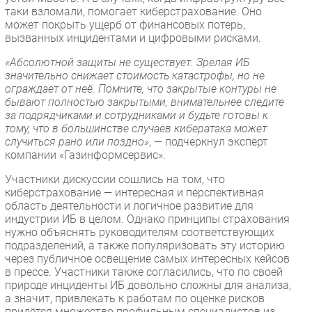
таки взломали, помогает киберстрахование. Оно
может покрыть ущерб от финансовых потерь,
вызванных инцидентами и цифровыми рисками.
«Абсолютной защиты не существует. Зрелая ИБ
значительно снижает стоимость катастрофы, но не
ограждает от неё. Помните, что закрытые контуры не
бывают полностью закрытыми, внимательнее следите
за подрядчиками и сотрудниками и будьте готовы к
тому, что в большинстве случаев кибератака может
случиться рано или поздно»
, — подчеркнул эксперт
компании «Газинформсервис».
Участники дискуссии сошлись на том, что
киберстрахование — интересная и перспективная
область деятельности и логичное развитие для
индустрии ИБ в целом. Однако принципы страхования
нужно объяснять руководителям соответствующих
подразделений, а также популяризовать эту историю
через публичное освещение самых интересных кейсов
в прессе. Участники также согласились, что по своей
природе инциденты ИБ довольно сложны для анализа,
а значит, привлекать к работам по оценке рисков
придётся множество профильным специалистов из