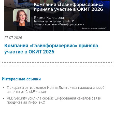
27.07.2026
Компания «Газинформсервис» приняла
участие в ОКИТ 2026
Интересные ссылки
Призрак в сети: эксперт Ирина Дмитриева назвала способ
защиты от ClickFix-атак
RED Security усилила сервис шифрования каналов связи
продуктами ИнфоТеКС