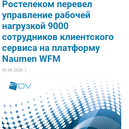
Ростелеком перевел
Импорто­замещение
управление рабочей
Автоматизация Промышленности
нагрузкой 9000
Интернет
Мобильная связь
сотрудников клиентского
Фиксированная связь
сервиса на платформу
Интеграция
Рынок ПК
Naumen WFM
Маркетинг
02.06.2026
Торговые сети
Оборудование
ПО
Outsourcing
Кадры
Регулирование
Финансы
Web