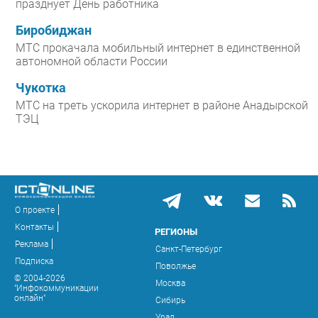
празднует День работника
Биробиджан
МТС прокачала мобильный интернет в единственной
автономной области России
Чукотка
МТС на треть ускорила интернет в районе Анадырской
ТЭЦ
О проекте
Контакты
РЕГИОНЫ
Реклама
Санкт-Петербург
Подписка
Поволжье
© 2004-2026
Москва
"Инфокоммуникации
онлайн"
Сибирь
Урал