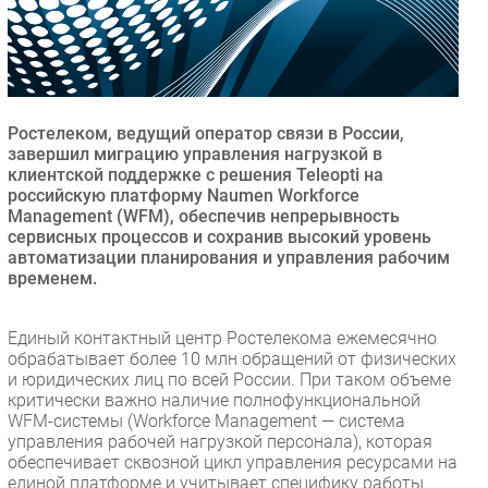
Безопасность
Инновации
CIO/Управление ИТ
Гаджеты
Ростелеком, ведущий оператор связи в России,
Здоровье
завершил миграцию управления нагрузкой в
клиентской поддержке с решения Teleopti на
российскую платформу Naumen Workforce
РАЗДЕЛЫ
Management (WFM), обеспечив непрерывность
сервисных процессов и сохранив высокий уровень
автоматизации планирования и управления рабочим
Новости
временем.
Аналитика
Интервью
Единый контактный центр Ростелекома ежемесячно
Мероприятия
обрабатывает более 10 млн обращений от физических
и юридических лиц по всей России. При таком объеме
Проекты
критически важно наличие полнофункциональной
IT класс
WFM-системы (Workforce Management — система
Тестовый стенд
управления рабочей нагрузкой персонала), которая
обеспечивает сквозной цикл управления ресурсами на
Каталог компаний
единой платформе и учитывает специфику работы