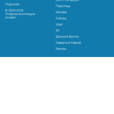
Санкт-Петербург
Подписка
Поволжье
© 2004-2026
Москва
"Инфокоммуникации
онлайн"
Сибирь
Урал
Юг
Дальний Восток
Северный Кавказ
Релизы