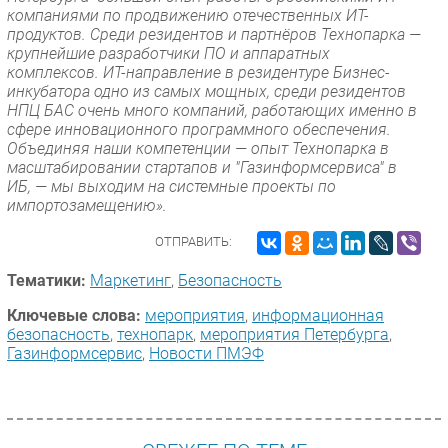
компаниями по продвижению отечественных ИТ-
продуктов. Среди резидентов и партнёров Технопарка —
крупнейшие разработчики ПО и аппаратных
комплексов. ИТ-направление в резидентуре Бизнес-
инкубатора одно из самых мощных, среди резидентов
НПЦ БАС очень много компаний, работающих именно в
сфере инновационного программного обеспечения.
Объединяя наши компетенции — опыт Технопарка в
масштабировании стартапов и "Газинформсервиса" в
ИБ, — мы выходим на системные проекты по
импортозамещению».
ОТПРАВИТЬ:
Тематики:
Маркетинг
,
Безопасность
Ключевые слова:
мероприятия
,
информационная
безопасность
,
технопарк
,
мероприятия Петербурга
,
Газинформсервис
,
Новости ПМЭФ