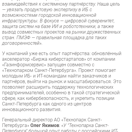
взаимодействия к системному партнёрству. Наша цель
— увязать продуктовую экспертизу в ИБ с
возможностями городской инновационной
инфраструктуры. В фокусе — цифровой суверенитет,
защита систем на базе ИИ и робототехники, а также
вывод совместных проектов на рынки дружественных
стран. ПМЭФ — правильная площадка для таких
договоренностей».
У компаний уже есть опыт партнёрства: обновлённый
акселератор «Биржа киберстартапов» от компании
«Газинформсервис» запущен совместно с
«Технопарком Санкт-Петербурга». Проект помогает
молодым ИБ- и ИТ-командам найти заказчиков и
партнёров, выйти на рынок и масштабироваться. Это
позволяет расширить поддержку технологических
предпринимателей, особенно в такой стратегической
сфере, как кибербезопасность, и укрепить позиции
Санкт-Петербурга как одного из центров
инновационного развития.
Генеральный директор АО «Технопарк Санкт-
Петербурга»
Олег Якимов
:
«У "Технопарка Санкт-
Петербурга" большой опыт работы с российскими ИТ-