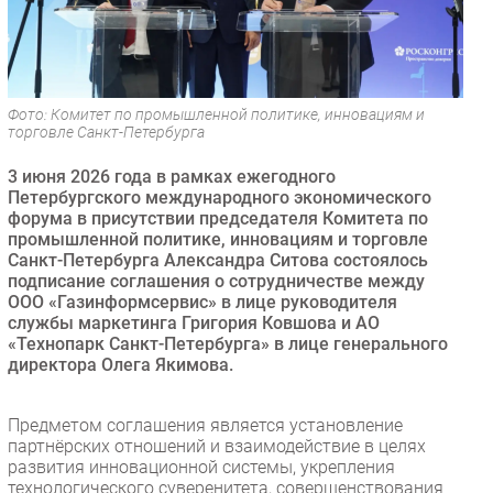
Безопасность
Инновации
CIO/Управление ИТ
Фото: Комитет по промышленной политике, инновациям и
Гаджеты
торговле Санкт-Петербурга
Здоровье
3 июня 2026 года в рамках ежегодного
Петербургского международного экономического
РАЗДЕЛЫ
форума в присутствии председателя Комитета по
промышленной политике, инновациям и торговле
Санкт-Петербурга Александра Ситова состоялось
Новости
подписание соглашения о сотрудничестве между
Аналитика
ООО «Газинформсервис» в лице руководителя
Интервью
службы маркетинга Григория Ковшова и АО
«Технопарк Санкт-Петербурга» в лице генерального
Мероприятия
директора Олега Якимова.
Проекты
IT класс
Предметом соглашения является установление
Тестовый стенд
партнёрских отношений и взаимодействие в целях
развития инновационной системы, укрепления
Каталог компаний
технологического суверенитета, совершенствования