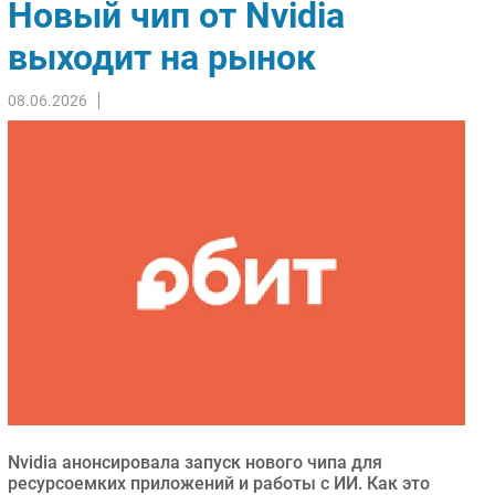
Новый чип от Nvidia
Импорто­замещение
выходит на рынок
Автоматизация Промышленности
Интернет
08.06.2026
Мобильная связь
Фиксированная связь
Интеграция
Рынок ПК
Маркетинг
Торговые сети
Оборудование
ПО
Outsourcing
Кадры
Регулирование
Nvidia анонсировала запуск нового чипа для
Финансы
ресурсоемких приложений и работы с ИИ. Как это
Web