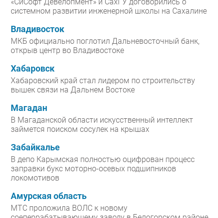
«СиСофт Девелопмент» и СахГУ договорились о
системном развитии инженерной школы на Сахалине
Владивосток
МКБ официально поглотил Дальневосточный банк,
открыв центр во Владивостоке
Хабаровск
Хабаровский край стал лидером по строительству
вышек связи на Дальнем Востоке
Магадан
В Магаданской области искусственный интеллект
займется поиском сосулек на крышах
Забайкалье
В депо Карымская полностью оцифрован процесс
заправки букс моторно-осевых подшипников
локомотивов
Амурская область
МТС проложила ВОЛС к новому
соеперрабатывающему заводу в Белогорском районе