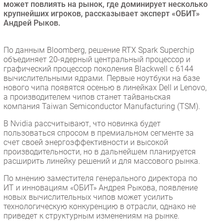
может повлиять на рынок, где доминирует несколько
Безопасность
крупнейших игроков, рассказывает эксперт «ОБИТ»
Андрей Рыков.
Инновации
CIO/Управление ИТ
По данным Bloomberg, решение RTX Spark Superchip
Гаджеты
объединяет 20-ядерный центральный процессор и
Здоровье
графический процессор поколения Blackwell с 6144
вычислительными ядрами. Первые ноутбуки на базе
нового чипа появятся осенью в линейках Dell и Lenovo,
РАЗДЕЛЫ
а производителем чипов станет тайваньская
компания Taiwan Semiconductor Manufacturing (TSM).
Новости
В Nvidia рассчитывают, что новинка будет
Аналитика
пользоваться спросом в премиальном сегменте за
счет своей энергоэффективности и высокой
Интервью
производительности, но в дальнейшем планируется
Мероприятия
расширить линейку решений и для массового рынка.
Проекты
По мнению заместителя генерального директора по
IT класс
ИТ и инновациям «ОБИТ» Андрея Рыкова, появление
новых вычислительных чипов может усилить
Тестовый стенд
технологическую конкуренцию в отрасли, однако не
Каталог компаний
приведет к структурным изменениям на рынке.