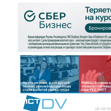
Не сто резюме, а сто друзей:
РМИАЦ Бурятии з
почему рекомендации снова
отказоустойчивый
стали валютой рынка труда
базе РЕД ВИРТ
ЦБ
USD 82