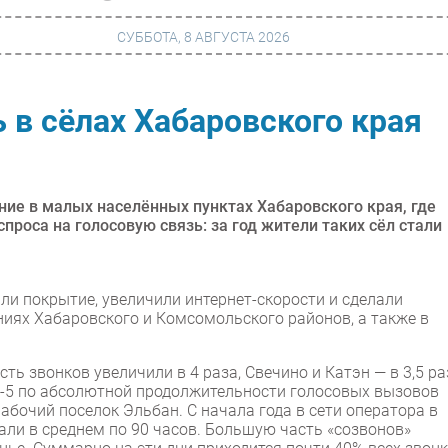
СУББОТА, 8 АВГУСТА 2026
 в сёлах Хабаровского края
г
Финансы
 сети
Web
ание
Безопасность
ие в малых населённых пунктах Хабаровского края, где
спроса на голосовую связь: за год жители таких сёл стали
Инновации
ng
CIO/Управление ИТ
ли покрытие, увеличили интернет-скорости и сделали
Гаджеты
иях Хабаровского и Комсомольского районов, а также в
вание
Здоровье
ь звонков увеличили в 4 раза, Свечино и Катэн — в 3,5 ра
оп-5 по абсолютной продолжительности голосовых вызовов
абочий поселок Эльбан. С начала года в сети оператора в
али в среднем по 90 часов. Большую часть «созвонов»