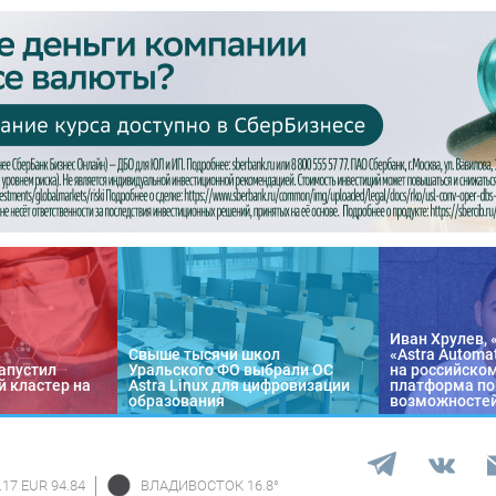
Иван Хрулев, 
Свыше тысячи школ
«Astra Automa
апустил
Уральского ФО выбрали ОС
на российско
 кластер на
Astra Linux для цифровизации
платформа по
образования
возможносте
.17 EUR 94.84
ВЛАДИВОСТОК
16.8
°