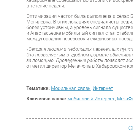
хабаровчане совершают во вторник и воскресе
в течение недели.
Оптимизация частот была выполнена в сёлах Бо
Могилевка. В этих локациях специалисты решил
более устойчивым, а уровень сигнала существе
и Анастасьевке мобильный сигнал стал стабил
междугородних перевозок и ежедневных поездо
«Сегодня людям в небольших населенных пункта
Это позволяет им в удобном формате обмениват
за помощью. Проведенные работы позволят аб
отметил директор МегаФона в Хабаровском к
Тематики:
Мобильная связь
,
Интернет
Ключевые слова:
мобильный Интернет
,
МегаФ
С