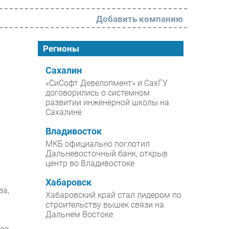
Добавить компанию
РАЗДЕЛЫ
Регионы
Новости
Сахалин
«СиСофт Девелопмент» и СахГУ
Аналитика
договорились о системном
развитии инженерной школы на
Интервью
Сахалине
Мероприятия
Владивосток
Проекты
МКБ официально поглотил
Дальневосточный банк, открыв
IT класс
центр во Владивостоке
Тестовый стенд
Хабаровск
за,
Каталог компаний
Хабаровский край стал лидером по
строительству вышек связи на
Дальнем Востоке