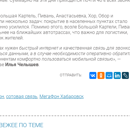
нье. Суммарно на эти дни приходится почти 40% всех звон
льшая Картель, Пивань, Анастасьевка, Хор, Обор и
и несколько задач: покрытие в населенных пунктах стало
нно усилился. Помимо этого, возле Большой Картели, Пива
ьнее на ближайших автотрассах, что важно для логистики,
к жителей.
х нужен быстрый интернет и качественная связь для звонко
ься данными, а в случае необходимости оперативно обратит
онентам комфортно пользоваться мобильной связью»
, —
рае
Илья Челышев
.
ОТПРАВИТЬ:
он
,
сотовая связь
,
МегаФон Хабаровск
ВЕЖЕЕ ПО ТЕМЕ