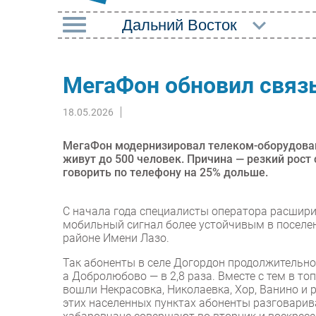
РУБРИКИ
МегаФон обновил связь
Импорто­замещение
Маркетин
18.05.2026
Автоматизация
Торговые
Промышленности
Оборудов
МегаФон модернизировал телеком-оборудован
Интернет
живут до 500 человек. Причина — резкий рост 
ПО
говорить по телефону на 25% дольше.
Мобильная связь
Outsourci
Фиксированная связь
С начала года специалисты оператора расшири
Кадры
мобильный сигнал более устойчивым в поселен
Интеграция
районе Имени Лазо.
Регулиро
Рынок ПК
Так абоненты в селе Догордон продолжительност
а Добролюбово — в 2,8 раза. Вместе с тем в т
вошли Некрасовка, Николаевка, Хор, Ванино и р
этих населенных пунктах абоненты разговарив