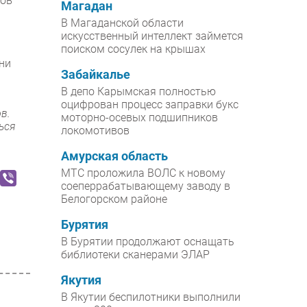
ков
Магадан
В Магаданской области
искусственный интеллект займется
поиском сосулек на крышах
ни
Забайкалье
В депо Карымская полностью
оцифрован процесс заправки букс
в.
моторно-осевых подшипников
ься
локомотивов
Амурская область
МТС проложила ВОЛС к новому
соеперрабатывающему заводу в
Белогорском районе
Бурятия
В Бурятии продолжают оснащать
библиотеки сканерами ЭЛАР
Якутия
В Якутии беспилотники выполнили