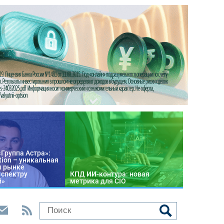
«Группа Астра»:
tion – уникальная
м рынке
 спектру
КПД ИИ-контура: новая
й»
метрика для CIO