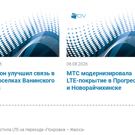
6
06.08.2026
он улучшил связь в
МТС модернизировала
оселках Ванинского
LTE-покрытие в Прогре
а
и Новорайчихинске
стила LTE на переходе «Покровка – Жаохэ»