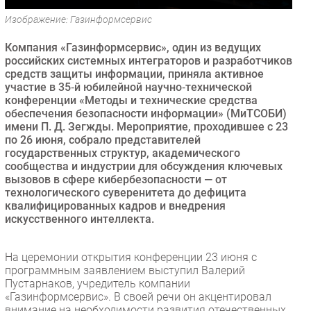
Безопасность
Изображение: Газинформсервис
Инновации
Компания «Газинформсервис», один из ведущих
CIO/Управление ИТ
российских системных интеграторов и разработчиков
средств защиты информации, приняла активное
Гаджеты
участие в 35‑й юбилейной научно‑технической
Здоровье
конференции «Методы и технические средства
обеспечения безопасности информации» (МиТСОБИ)
имени П. Д. Зегжды. Мероприятие, проходившее с 23
РАЗДЕЛЫ
по 26 июня, собрало представителей
государственных структур, академического
Новости
сообщества и индустрии для обсуждения ключевых
вызовов в сфере кибербезопасности — от
Аналитика
технологического суверенитета до дефицита
Интервью
квалифицированных кадров и внедрения
искусственного интеллекта.
Мероприятия
Проекты
На церемонии открытия конференции 23 июня с
IT класс
программным заявлением выступил Валерий
Тестовый стенд
Пустарнаков, учредитель компании
«Газинформсервис». В своей речи он акцентировал
Каталог компаний
внимание на необходимости развития отечественных