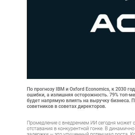
По прогнозу IBM и Oxford Economics, к 2030 
ошибки, а излишняя осторожность. 79% топ-м
будет напрямую влиять на выручку бизнеса. П
советников в советах директоров.
Промедление с внедрением ИИ сегодня может 
отставания в конкурентной гонке. В динамичн
задержки — это упущенный потенциал роста. К