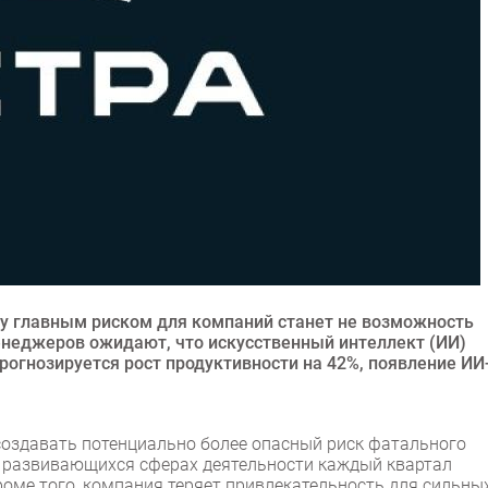
году главным риском для компаний станет не возможность
енеджеров ожидают, что искусственный интеллект (ИИ)
рогнозируется рост продуктивности на 42%, появление ИИ
создавать потенциально более опасный риск фатального
о развивающихся сферах деятельности каждый квартал
роме того, компания теряет привлекательность для сильны