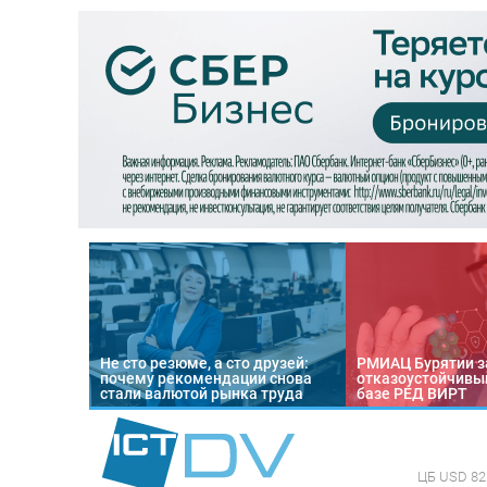
Не сто резюме, а сто друзей:
РМИАЦ Бурятии з
почему рекомендации снова
отказоустойчивый
стали валютой рынка труда
базе РЕД ВИРТ
ЦБ
USD 82