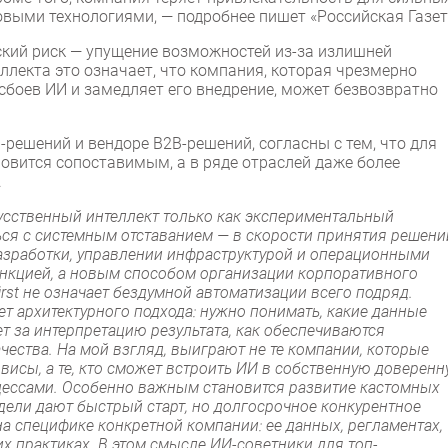
овыми технологиями, — подробнее пишет «Российская Газет
еский риск — упущение возможностей из-за излишней
еллекта это означает, что компания, которая чрезмерно
сбоев ИИ и замедляет его внедрение, может безвозвратно
-решений и вендоре B2B-решений, согласны с тем, что для
новится сопоставимым, а в ряде отраслей даже более
.
усственный интеллект только как экспериментальный
ться с системным отставанием — в скорости принятия решени
разработки, управлении инфраструктурой и операционными
ункцией, а новым способом организации корпоративного
first не означает бездумной автоматизации всего подряд.
ет архитектурного подхода: нужно понимать, какие данные
ет за интерпретацию результата, как обеспечиваются
чества. На мой взгляд, выиграют не те компании, которые
висы, а те, кто сможет встроить ИИ в собственную доверен
оцессами. Особенно важным становится развитие кастомных
ели дают быстрый старт, но долгосрочное конкурентное
на специфике конкретной компании: ее данных, регламентах,
их практиках. В этом смысле ИИ-советники для топ-