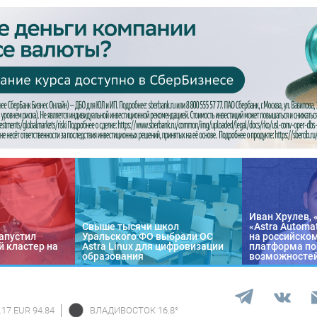
Иван Хрулев, 
Свыше тысячи школ
«Astra Automa
апустил
Уральского ФО выбрали ОС
на российско
 кластер на
Astra Linux для цифровизации
платформа по
образования
возможносте
.17 EUR 94.84
ВЛАДИВОСТОК
16.8
°