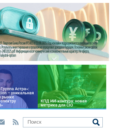
«Группа Астра»:
tion – уникальная
м рынке
 спектру
КПД ИИ-контура: новая
й»
метрика для CIO