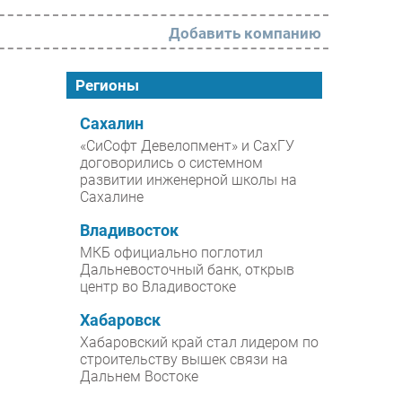
Добавить компанию
РАЗДЕЛЫ
Регионы
Новости
Сахалин
«СиСофт Девелопмент» и СахГУ
Аналитика
договорились о системном
развитии инженерной школы на
Интервью
Сахалине
Мероприятия
Владивосток
Проекты
МКБ официально поглотил
Дальневосточный банк, открыв
IT класс
центр во Владивостоке
Тестовый стенд
Хабаровск
Каталог компаний
Хабаровский край стал лидером по
строительству вышек связи на
Дальнем Востоке