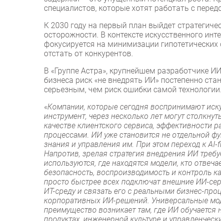
специалистов, которые хотят работать с перед
К 2030 году на первый план выйдет стратегич
осторожности. В контексте искусственного инт
фокусируется на минимизации гипотетических 
отстать от конкурентов.
В «Группе Астра», крупнейшем разработчике ИИ
бизнеса риск «не внедрять ИИ» постепенно ста
серьезным, чем риск ошибки самой технологии
«
Компании, которые сегодня воспринимают иск
инструмент, через несколько лет могут столкну
качестве клиентского сервиса, эффективности 
процессами. ИИ уже становится не отдельной ф
знания и управления им. При этом переход к AI-
Напротив, зрелая стратегия внедрения ИИ требу
используются, где находятся модели, кто отвеча
безопасность, воспроизводимость и контроль ка
просто быстрее всех подключат внешние ИИ-сер
ИТ-среду и связать его с реальными бизнес-пр
корпоративных ИИ-решений. Универсальные мод
преимущество возникает там, где ИИ обучается 
продуктах, инженерной культуре и управленческ