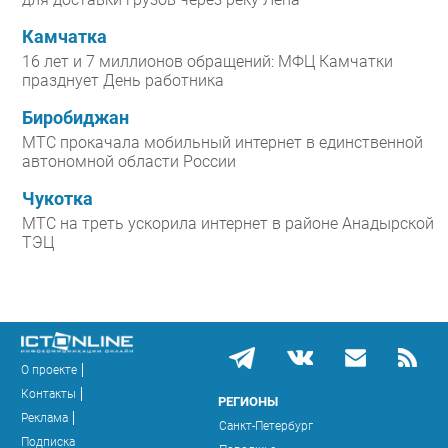
Камчатка
16 лет и 7 миллионов обращений: МФЦ Камчатки
празднует День работника
Биробиджан
МТС прокачала мобильный интернет в единственной
автономной области России
Чукотка
МТС на треть ускорила интернет в районе Анадырской
ТЭЦ
О проекте
Контакты
РЕГИОНЫ
Реклама
Санкт-Петербург
Подписка