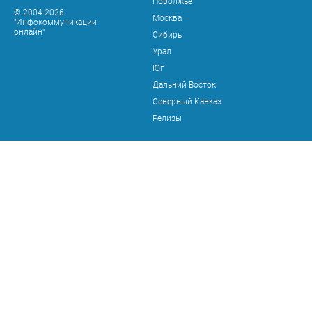
Поволжье
© 2004-2026
Москва
"Инфокоммуникации
онлайн"
Сибирь
Урал
Юг
Дальний Восток
Северный Кавказ
Релизы