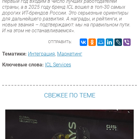
первый год входим в число лучших работодателей
страны, а в 2025 году бренд ICL вошел в топ-30 самых
дорогих ИТ-брендов России. Это серьезные ориентиры
для дальнейшего развития. А награды, и рейтинги, и
новые звания – подтверждают: мы на правильном пути.
И на этом не останавливаемся».
ОТПРАВИТЬ:
Тематики:
Интеграция
,
Маркетинг
Ключевые слова:
ICL Services
СВЕЖЕЕ ПО ТЕМЕ