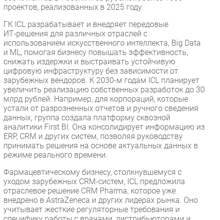
проектов, реализованных в 2025 году.
ГК ICL разрабатывает и внедряет передовые
ИТ‑решения для различных отраслей с
использованием искусственного интеллекта, Big Data
и ML, помогая бизнесу повышать эффективность,
снижать издержки и выстраивать устойчивую
цифровую инфраструктуру без зависимости от
зарубежных вендоров. К 2030-м годам ICL планирует
увеличить реализацию собственных разработок до 30
млрд рублей. Например, для корпораций, которые
устали от разрозненных отчетов и ручного сведения
данных, группа создала платформу сквозной
аналитики First BI. Она консолидирует информацию из
ERP, CRM и других систем, позволяя руководству
принимать решения на основе актуальных данных в
режиме реального времени.
Фармацевтическому бизнесу, столкнувшемуся с
уходом зарубежных CRM-систем, ICL предложила
отраслевое решение CRM Pharma, которое уже
внедрено в AstraZeneca и других лидерах рынка. Оно
учитывает жесткие регуляторные требования и
специфику работы с врачами, дистрибьюторами и