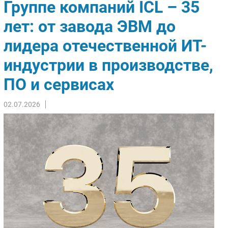
Группе компаний ICL – 35
Импорто­замещение
лет: от завода ЭВМ до
Автоматизация Промышленности
лидера отечественной ИТ-
Интернет
Мобильная связь
индустрии в производстве,
Фиксированная связь
ПО и сервисах
Интеграция
Рынок ПК
02.07.2026
Маркетинг
Торговые сети
Оборудование
ПО
Outsourcing
Кадры
Регулирование
Финансы
Web