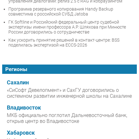
управления диалогами: релиз 2.5 с RAG и кобраузингом
Программа резервного копирования Handy Backup
совместима с российской СУБД Jatoba
ГК Softline и Российский федеральный центр судебной
экспертизы имени профессора А.Р. Шляхова при Минюсте
России договорились о сотрудничестве
Как ускорить принятие решений в контакт-центре: BSS
поделилась экспертизой на ECCS-2026
Регионы
Сахалин
«СиСофт Девелопмент» и СахГУ договорились о
системном развитии инженерной школы на Сахалине
Владивосток
МКБ официально поглотил Дальневосточный банк,
открыв центр во Владивостоке
Хабаровск