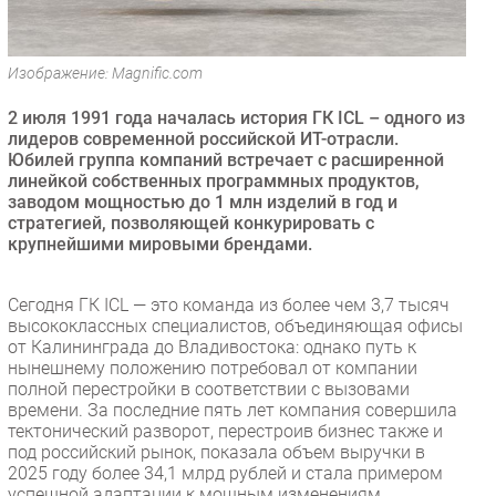
Безопасность
Инновации
Изображение: Magnific.com
CIO/Управление ИТ
2 июля 1991 года началась история ГК ICL – одного из
Гаджеты
лидеров современной российской ИТ-отрасли.
Здоровье
Юбилей группа компаний встречает с расширенной
линейкой собственных программных продуктов,
заводом мощностью до 1 млн изделий в год и
РАЗДЕЛЫ
стратегией, позволяющей конкурировать с
крупнейшими мировыми брендами.
Новости
Аналитика
Сегодня ГК ICL — это команда из более чем 3,7 тысяч
Интервью
высококлассных специалистов, объединяющая офисы
от Калининграда до Владивостока: однако путь к
Мероприятия
нынешнему положению потребовал от компании
Проекты
полной перестройки в соответствии с вызовами
времени. За последние пять лет компания совершила
IT класс
тектонический разворот, перестроив бизнес также и
Тестовый стенд
под российский рынок, показала объем выручки в
2025 году более 34,1 млрд рублей и стала примером
Каталог компаний
успешной адаптации к мощным изменениям.