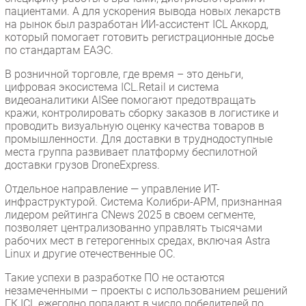
пациентами. А для ускорения вывода новых лекарств
на рынок был разработан ИИ-ассистент ICL Аккорд,
который помогает готовить регистрационные досье
по стандартам ЕАЭС.
В розничной торговле, где время – это деньги,
цифровая экосистема ICL.Retail и система
видеоаналитики AISee помогают предотвращать
кражи, контролировать сборку заказов в логистике и
проводить визуальную оценку качества товаров в
промышленности. Для доставки в труднодоступные
места группа развивает платформу беспилотной
доставки грузов DroneExpress.
Отдельное направление — управление ИТ-
инфраструктурой. Система Колибри-АРМ, признанная
лидером рейтинга CNews 2025 в своем сегменте,
позволяет централизованно управлять тысячами
рабочих мест в гетерогенных средах, включая Astra
Linux и другие отечественные ОС.
Такие успехи в разработке ПО не остаются
незамеченными – проекты с использованием решений
ГК ICL ежегодно попадают в число победителей по