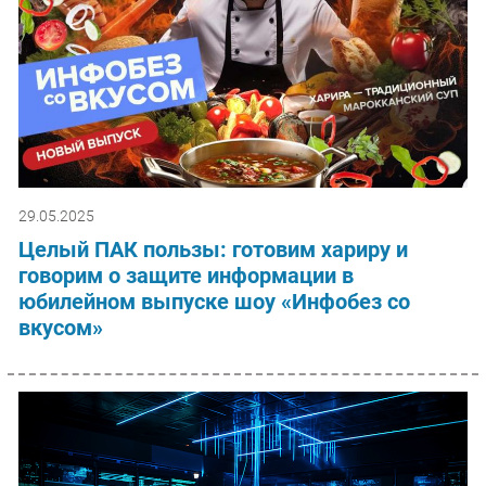
29.05.2025
Целый ПАК пользы: готовим хариру и
говорим о защите информации в
юбилейном выпуске шоу «Инфобез со
вкусом»