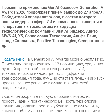
Безопасность
Премия по применению GenAI бизнесом Generation AI
Awards 2026 продолжает прием заявок до 27 апреля.
Инновации
Победителей определит жюри, в состав которого
CIO/Управление ИТ
вошли лидеры в сфере ИИ и признанные эксперты в
генеративных технологиях из ведущих
Гаджеты
технологических компаний: Just AI, Яндекс, Авито,
Здоровье
MWS AI, X5, Совкомбанк Технологии, Альфа-Банк,
фонд «Сколково», Positive Technologies, Северсталь и
др.
РАЗДЕЛЫ
Новости
Подать кейс
на Generation AI Awards можно бесплатно.
Прием заявок проводится в 12 номинациях, среди них
Аналитика
лучший проект в области генеративного ИИ,
Интервью
технологическая инновация года, цифровая
трансформация года, лучший стартап, лучший инхаус-
Мероприятия
проект, лучшее решение в области клиентской
Проекты
поддержки и др.
IT класс
«Как член жюри я в первую очередь смотрю на
Тестовый стенд
ясность идеи и практическую ценность технологии:
компания должна просто и убедительно объяснить,
Каталог компаний
какую проблему она решает, для кого это решение и