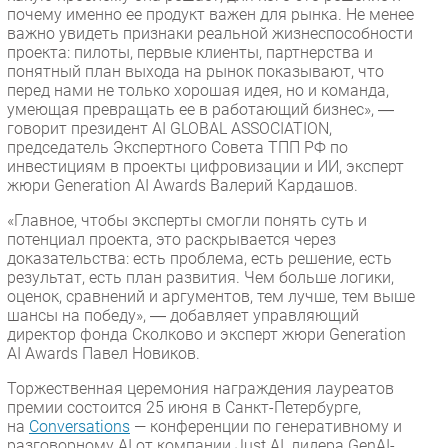
почему именно ее продукт важен для рынка. Не менее
важно увидеть признаки реальной жизнеспособности
проекта: пилоты, первые клиенты, партнерства и
понятный план выхода на рынок показывают, что
перед нами не только хорошая идея, но и команда,
умеющая превращать ее в работающий бизнес», ―
говорит президент AI GLOBAL ASSOCIATION,
председатель Экспертного Совета ТПП РФ по
инвестициям в проекты цифровизации и ИИ, эксперт
жюри Generation AI Awards Валерий Кардашов.
«Главное, чтобы эксперты смогли понять суть и
потенциал проекта, это раскрывается через
доказательства: есть проблема, есть решение, есть
результат, есть план развития. Чем больше логики,
оценок, сравнений и аргументов, тем лучше, тем выше
шансы на победу», ― добавляет управляющий
директор фонда Сколково и эксперт жюри Generation
AI Awards Павел Новиков.
Торжественная церемония награждения лауреатов
премии состоится 25 июня в Санкт-Петербурге,
на
Conversations
— конференции по генеративному и
разговорному AI от компании Just AI, лидера GenAI-