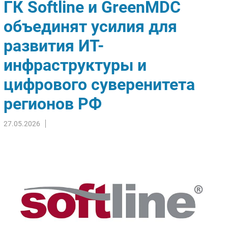
ГК Softline и GreenMDC
Импорто­замещение
объединят усилия для
Автоматизация Промышленности
развития ИТ-
Интернет
Мобильная связь
инфраструктуры и
Фиксированная связь
цифрового суверенитета
Интеграция
Рынок ПК
регионов РФ
Маркетинг
27.05.2026
Торговые сети
Оборудование
ПО
Outsourcing
Кадры
Регулирование
Финансы
Web