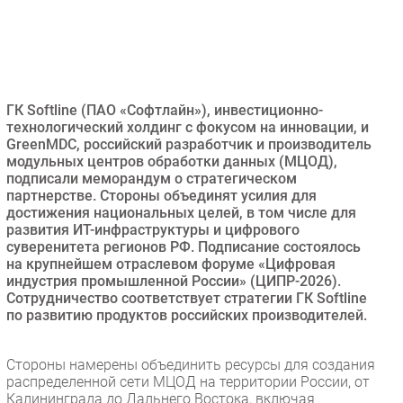
Безопасность
Инновации
CIO/Управление ИТ
Гаджеты
ГК Softline (ПАО «Софтлайн»), инвестиционно-
Здоровье
технологический холдинг с фокусом на инновации, и
GreenMDC, российский разработчик и производитель
модульных центров обработки данных (МЦОД),
РАЗДЕЛЫ
подписали меморандум о стратегическом
партнерстве. Стороны объединят усилия для
достижения национальных целей, в том числе для
Новости
развития ИТ-инфраструктуры и цифрового
Аналитика
суверенитета регионов РФ. Подписание состоялось
Интервью
на крупнейшем отраслевом форуме «Цифровая
индустрия промышленной России» (ЦИПР-2026).
Мероприятия
Сотрудничество соответствует стратегии ГК Softline
Проекты
по развитию продуктов российских производителей.
IT класс
Тестовый стенд
Стороны намерены объединить ресурсы для создания
распределенной сети МЦОД на территории России, от
Каталог компаний
Калининграда до Дальнего Востока, включая