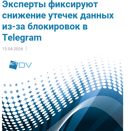
Эксперты фиксируют
Импорто­замещение
снижение утечек данных
Автоматизация Промышленности
из-за блокировок в
Интернет
Мобильная связь
Telegram
Фиксированная связь
Интеграция
15.04.2026
Рынок ПК
Маркетинг
Торговые сети
Оборудование
ПО
Outsourcing
Кадры
Регулирование
Финансы
Web