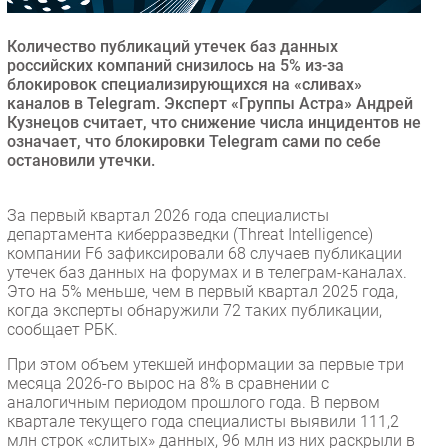
Безопасность
Количество публикаций утечек баз данных
Инновации
российских компаний снизилось на 5% из-за
CIO/Управление ИТ
блокировок специализирующихся на «сливах»
каналов в Telegram. Эксперт «Группы Астра» Андрей
Гаджеты
Кузнецов считает, что снижение числа инцидентов не
Здоровье
означает, что блокировки Telegram сами по себе
остановили утечки.
РАЗДЕЛЫ
За первый квартал 2026 года специалисты
департамента киберразведки (Threat Intelligence)
Новости
компании F6 зафиксировали 68 случаев публикации
Аналитика
утечек баз данных на форумах и в телеграм-каналах.
Это на 5% меньше, чем в первый квартал 2025 года,
Интервью
когда эксперты обнаружили 72 таких публикации,
Мероприятия
сообщает РБК.
Проекты
При этом объем утекшей информации за первые три
IT класс
месяца 2026-го вырос на 8% в сравнении с
аналогичным периодом прошлого года. В первом
Тестовый стенд
квартале текущего года специалисты выявили 111,2
Каталог компаний
млн строк «слитых» данных, 96 млн из них раскрыли в