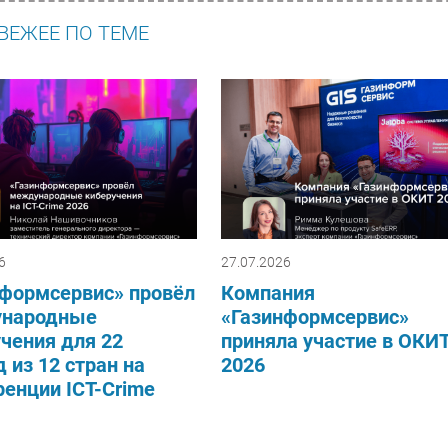
ВЕЖЕЕ ПО ТЕМЕ
6
27.07.2026
нформсервис» провёл
Компания
народные
«Газинформсервис»
чения для 22
приняла участие в ОКИ
 из 12 стран на
2026
енции ICT-Crime