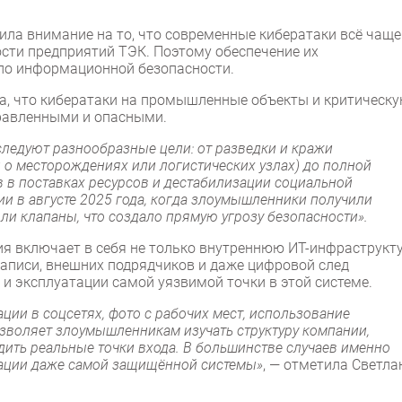
ила внимание на то, что современные кибератаки всё чаще
сти предприятий ТЭК. Поэтому обеспечение их
 по информационной безопасности.
а, что кибератаки на промышленные объекты и критическ
правленными и опасными.
еследуют разнообразные цели: от разведки и кражи
о месторождениях или логистических узлах) до полной
в в поставках ресурсов и дестабилизации социальной
ии в августе 2025 года, когда злоумышленники получили
ли клапаны, что создало прямую угрозу безопасности».
я включает в себя не только внутреннюю ИТ-инфраструкт
е записи, внешних подрядчиков и даже цифровой след
 и эксплуатации самой уязвимой точки в этой системе.
ции в соцсетях, фото с рабочих мест, использование
озволяет злоумышленникам изучать структуру компании,
ить реальные точки входа. В большинстве случаев именно
тации даже самой защищённой системы»
, — отметила Светла