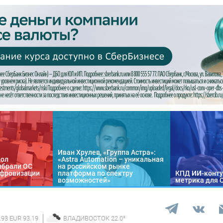
Иван Хрулев, «Группа Астра»:
кол
«Astra Automation – уникальная
ыбрали ОС
на российском рынке
цифровизации
платформа по спектру
КПД ИИ-конту
возможностей»
метрика для 
.93 EUR 93.19
ВЛАДИВОСТОК
22.0
°