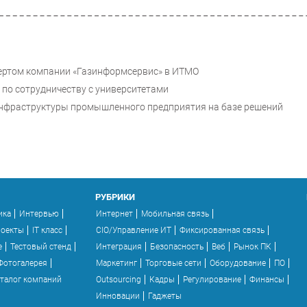
спертом компании «Газинформсервис» в ИТМО
 по сотрудничеству с университетами
-инфраструктуры промышленного предприятия на базе решений
РУБРИКИ
ика
Интервью
Интернет
Мобильная связь
роекты
IT класс
CIO/Управление ИТ
Фиксированная связь
e
Тестовый стенд
Интеграция
Безопасность
Веб
Рынок ПК
Фотогалерея
Маркетинг
Торговые сети
Оборудование
ПО
талог компаний
Outsourcing
Кадры
Регулирование
Финансы
Инновации
Гаджеты