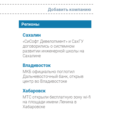
Добавить компанию
РАЗДЕЛЫ
Регионы
Новости
Сахалин
«СиСофт Девелопмент» и СахГУ
Аналитика
договорились о системном
развитии инженерной школы на
Интервью
Сахалине
Мероприятия
Владивосток
Проекты
МКБ официально поглотил
Дальневосточный банк, открыв
IT класс
центр во Владивостоке
Тестовый стенд
Хабаровск
Каталог компаний
МТС открыли бесплатную зону wi-fi
на площади имени Ленина в
Хабаровске