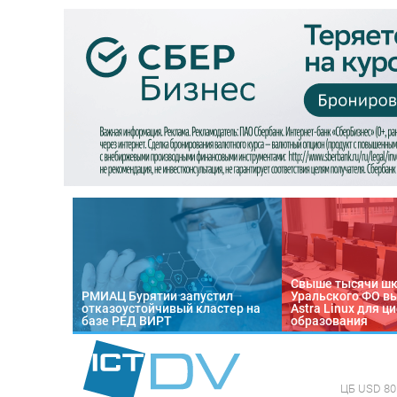
Свыше тысячи ш
РМИАЦ Бурятии запустил
Уральского ФО в
отказоустойчивый кластер на
Astra Linux для 
базе РЕД ВИРТ
образования
ЦБ
USD 80