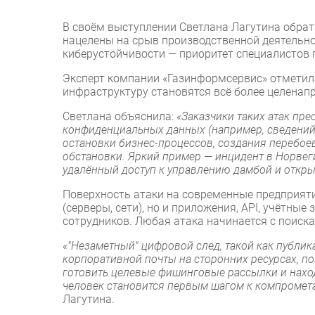
В своём выступлении Светлана Лагутина обрат
нацелены на срыв производственной деятельно
киберустойчивости — приоритет специалистов
Эксперт компании «Газинформсервис» отметил
инфраструктуру становятся всё более целена
Светлана объяснила:
«Заказчики таких атак пр
конфиденциальных данных (например, сведений 
остановки бизнес-процессов, создания перебое
обстановки. Яркий пример — инцидент в Норвег
удалённый доступ к управлению дамбой и откры
Поверхность атаки на современные предприяти
(серверы, сети), но и приложения, API, учётны
сотрудников. Любая атака начинается с поиска
«"Незаметный" цифровой след, такой как публика
корпоративной почты на сторонних ресурсах, п
готовить целевые фишинговые рассылки и наход
человек становится первым шагом к компроме
Лагутина.