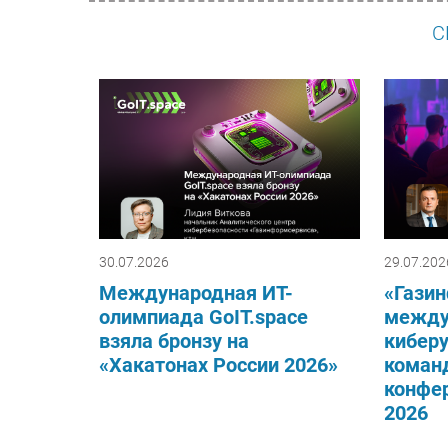
С
30.07.2026
29.07.202
Международная ИТ-
«Гази
олимпиада GoIT.space
между
взяла бронзу на
киберу
«Хакатонах России 2026»
команд
конфер
2026