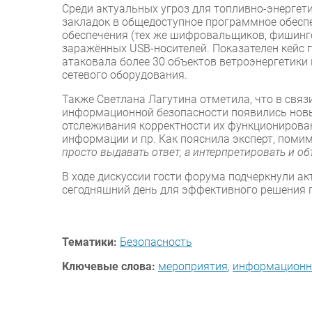
Среди актуальных угроз для топливно-энергет
закладок в общедоступное программное обесп
обеспечения (тех же шифровальщиков, фишинг
заражённых USB-носителей. Показателен кейс гр
атаковала более 30 объектов ветроэнергетики
сетевого оборудования.
Также Светлана Лагутина отметила, что в связ
информационной безопасности появились новые
отслеживания корректности их функционирова
информации и пр. Как пояснила эксперт, поми
просто выдавать ответ, а интерпретировать и об
В ходе дискуссии гости форума подчеркнули ак
сегодняшний день для эффективного решения 
Тематики:
Безопасность
Ключевые слова:
мероприятия
,
информационн