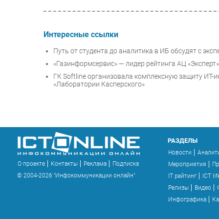
Интересные ссылки
Путь от студента до аналитика в ИБ обсудят с эк
«Газинформсервис» — лидер рейтинга АЦ «Эксперт»
ГК Softline организовала комплексную защиту ИТ
«Лаборатории Касперского»
РАЗДЕЛЫ
Новости
Аналит
О проекте
Контакты
Реклама
Подписка
Мероприятия
П
© 2004-2026 "Инфокоммуникации онлайн"
IT рейтинг
ICT lif
Релизы
Видео
Инфографика
Ка