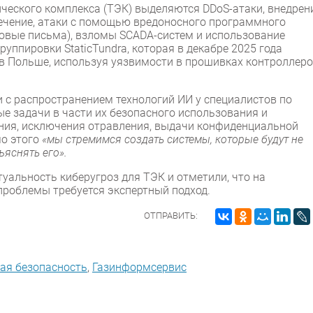
ического комплекса (ТЭК) выделяются DDoS-атаки, внедрен
ечение, атаки с помощью вредоносного программного
овые письма), взломы SCADA-систем и использование
уппировки StaticTundra, которая в декабре 2025 года
 в Польше, используя уязвимости в прошивках контроллеро
и с распространением технологий ИИ у специалистов по
 задачи в части их безопасного использования и
ния, исключения отравления, выдачи конфиденциальной
мо этого
«мы стремимся создать системы, которые будут не
ъяснять его».
туальность киберугроз для ТЭК и отметили, что на
проблемы требуется экспертный подход.
ОТПРАВИТЬ:
ая безопасность
,
Газинформсервис