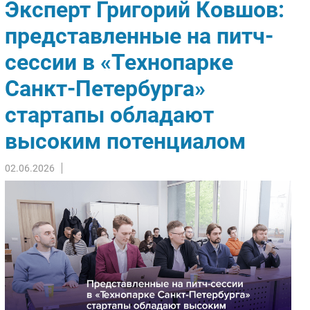
Эксперт Григорий Ковшов:
Импорто­замещение
представленные на питч-
Автоматизация Промышленности
сессии в «Технопарке
Интернет
Мобильная связь
Санкт-Петербурга»
Фиксированная связь
стартапы обладают
Интеграция
Рынок ПК
высоким потенциалом
Маркетинг
02.06.2026
Торговые сети
Оборудование
ПО
Outsourcing
Кадры
Регулирование
Финансы
Web