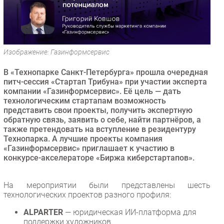
Безопасность
Инновации
CIO/Управление ИТ
Изображение: Газинформсервис
Гаджеты
Здоровье
В «Технопарке Санкт-Петербурга» прошла очередная
питч-сессия «Стартап Трибуна» при участии эксперта
компании «Газинформсервис». Её цель — дать
РАЗДЕЛЫ
технологическим стартапам возможность
представить свои проекты, получить экспертную
Новости
обратную связь, заявить о себе, найти партнёров, а
также претендовать на вступление в резидентуру
Аналитика
Технопарка. А лучшие проекты компания
Интервью
«Газинформсервис» приглашает к участию в
конкурсе-акселераторе «Биржа киберстартапов».
Мероприятия
Проекты
На мероприятии были представлены шесть
IT класс
технологических проектов разного профиля:
Тестовый стенд
ALPARTER
— юридическая ИИ-платформа для
Каталог компаний
поддержки художников.