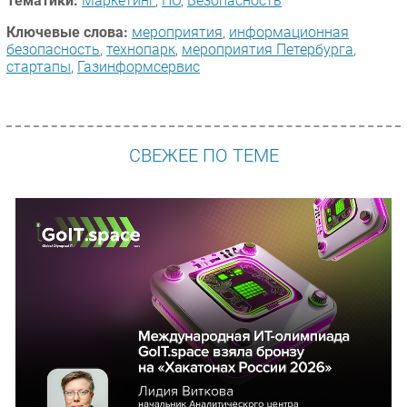
Тематики:
Маркетинг
,
ПО
,
Безопасность
Ключевые слова:
мероприятия
,
информационная
безопасность
,
технопарк
,
мероприятия Петербурга
,
стартапы
,
Газинформсервис
СВЕЖЕЕ ПО ТЕМЕ