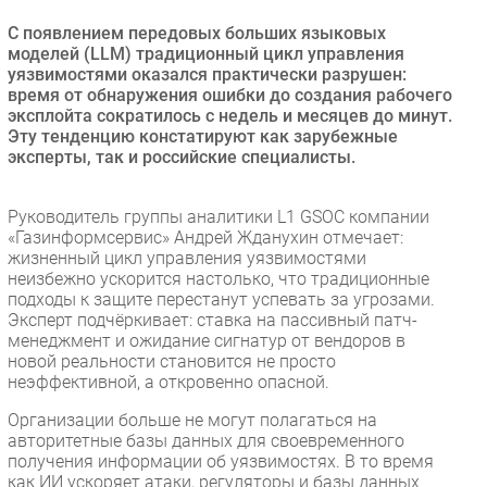
Безопасность
С появлением передовых больших языковых
моделей (LLM) традиционный цикл управления
Инновации
уязвимостями оказался практически разрушен:
CIO/Управление ИТ
время от обнаружения ошибки до создания рабочего
эксплойта сократилось с недель и месяцев до минут.
Гаджеты
Эту тенденцию констатируют как зарубежные
Здоровье
эксперты, так и российские специалисты.
РАЗДЕЛЫ
Руководитель группы аналитики L1 GSOC компании
«Газинформсервис» Андрей Жданухин отмечает:
Новости
жизненный цикл управления уязвимостями
неизбежно ускорится настолько, что традиционные
Аналитика
подходы к защите перестанут успевать за угрозами.
Интервью
Эксперт подчёркивает: ставка на пассивный патч-
менеджмент и ожидание сигнатур от вендоров в
Мероприятия
новой реальности становится не просто
Проекты
неэффективной, а откровенно опасной.
IT класс
Организации больше не могут полагаться на
Тестовый стенд
авторитетные базы данных для своевременного
получения информации об уязвимостях. В то время
Каталог компаний
как ИИ ускоряет атаки, регуляторы и базы данных