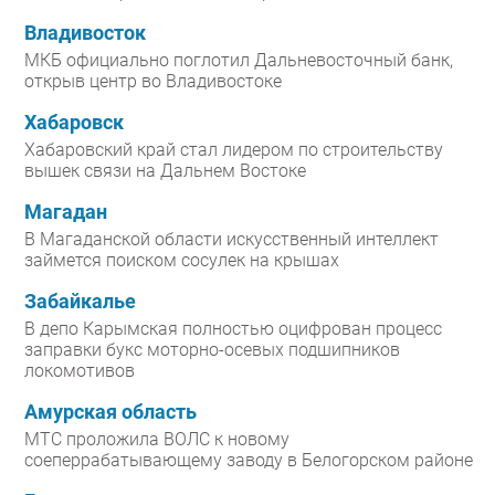
Безопасность
Владивосток
МКБ официально поглотил Дальневосточный банк,
Инновации
открыв центр во Владивостоке
CIO/Управление ИТ
Хабаровск
Гаджеты
Хабаровский край стал лидером по строительству
Здоровье
вышек связи на Дальнем Востоке
РАЗДЕЛЫ
Магадан
В Магаданской области искусственный интеллект
займется поиском сосулек на крышах
Новости
Аналитика
Забайкалье
Интервью
В депо Карымская полностью оцифрован процесс
заправки букс моторно-осевых подшипников
Мероприятия
локомотивов
Проекты
Амурская область
IT класс
МТС проложила ВОЛС к новому
Тестовый стенд
соеперрабатывающему заводу в Белогорском районе
Каталог компаний