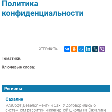
Политика
Импорто­замещение
конфиденциальности
Автоматизация Промышленности
Интернет
Мобильная связь
Фиксированная связь
Интеграция
Рынок ПК
ОТПРАВИТЬ:
Маркетинг
Тематики:
Торговые сети
Ключевые слова:
Оборудование
ПО
Outsourcing
Регионы
Кадры
Регулирование
Сахалин
Финансы
«СиСофт Девелопмент» и СахГУ договорились о
системном развитии инженерной школы на Сахалине
Web