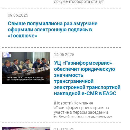
документооборота станут
центральной темой...
09.06.2025
Свыше полумиллиона раз амурчане
оформили электронную подпись в
«Госключе»
14.05.2025
УЦ «Газинформсервис»
обеспечит юридическую
значимость
трансграничной
электронной транспортной
накладной e-CMR в ЕАЭС
(Новости)
Компания
«Газинформсервис» приняла
участие в первом заседании
рабочей группы по внедрению
электронных международных
транспортных накладных...
31.03.2025