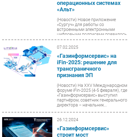
операционных системах
«Альт»
(Новости)
Новое приложение
«Сургуч» для работы со
встроенными электронными
цифровыми подписями появилось
в операционных системах
семейства «Альт»....
07.02.2025
«Газинформсервис» на
iFin-2025: решение для
трансграничного
признания ЭП
(Новости)
На XXV Международном
форуме iFin-2025 (4-5 февраля), где
«Газинформсервис» выступил
партнёром, советник генерального
директора – начальник...
26.12.2024
«Газинформсервис»
строит мост