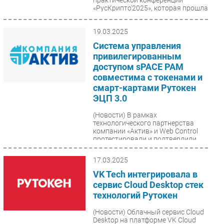
«РусКрипто'2025», которая прошла
с 18 по 21 марта....
19.03.2025
Система управления
привилегированным
доступом sPACE PAM
совместима с токенами и
смарт-картами Рутокен
ЭЦП 3.0
(Новости)
В рамках
технологического партнерства
компании «Актив» и Web Control
протестировали и подтвердили
корректность совместной работы
системы...
17.03.2025
VK Tech интегрировала в
сервис Cloud Desktop стек
технологий Рутокен
(Новости)
Облачный сервис Cloud
Desktop на платформе VK Cloud