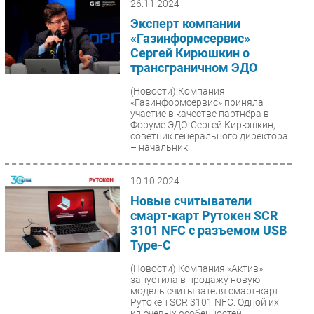
26.11.2024
Эксперт компании
«Газинформсервис»
Сергей Кирюшкин о
трансграничном ЭДО
(Новости)
Компания
«Газинформсервис» приняла
участие в качестве партнёра в
Форуме ЭДО. Сергей Кирюшкин,
советник генерального директора
– начальник...
10.10.2024
Новые считыватели
смарт-карт Рутокен SCR
3101 NFC с разъемом USB
Type-C
(Новости)
Компания «Актив»
запустила в продажу новую
модель считывателя смарт-карт
Рутокен SCR 3101 NFC. Одной их
ключевых особенностей