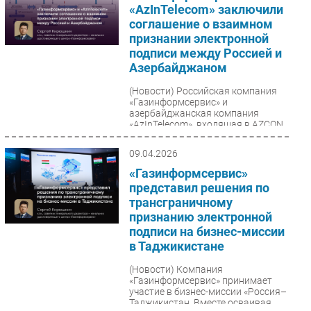
«AzInTelecom» заключили
соглашение о взаимном
признании электронной
подписи между Россией и
Азербайджаном
(Новости)
Российская компания
«Газинформсервис» и
азербайджанская компания
«AzInTelecom», входящая в AZCON
Holding, подписали соглашение о
порядке...
09.04.2026
«Газинформсервис»
представил решения по
трансграничному
признанию электронной
подписи на бизнес-миссии
в Таджикистане
(Новости)
Компания
«Газинформсервис» принимает
участие в бизнес-миссии «Россия–
Таджикистан. Вместе осваивая