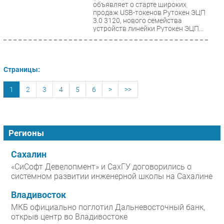
объявляет о старте широких
продаж USB-токенов Рутокен ЭЦП
3.0 3120, нового семейства
устройств линейки Рутокен ЭЦП...
Страницы:
1
2
3
4
5
6
>
>>
Регионы
Сахалин
«СиСофт Девелопмент» и СахГУ договорились о
системном развитии инженерной школы на Сахалине
Владивосток
МКБ официально поглотил Дальневосточный банк,
открыв центр во Владивостоке