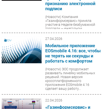
признанию электронной
Безопасность
подписи
Инновации
(Новости)
Компания
CIO/Управление ИТ
«Газинформсервис» приняла
участие в Неделе безбумажной
Гаджеты
торговли — ежегодном
масштабном международном
Здоровье
событии, организованном...
27.04.2026
Мобильное приложение
РАЗДЕЛЫ
EOSmobile 4.16: все, чтобы
не терять ни секунды и
Новости
работать с комфортом
Аналитика
(Новости)
ЭОС продолжает
Интервью
развивать линейку мобильных
решений. Новая версия
Мероприятия
кроссплатформенного
Проекты
приложения EOSmobile 4.16
сделает вашу работу...
IT класс
Тестовый стенд
22.04.2026
Каталог компаний
«Газинформсервис» и