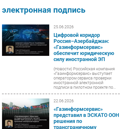
Импорто­замещение
электронная подпись
Автоматизация Промышленности
Интернет
25.06.2026
Мобильная связь
Цифровой коридор
Фиксированная связь
Россия–Азербайджан:
«Газинформсервис»
Интеграция
обеспечит юридическую
Рынок ПК
силу иностранной ЭП
Маркетинг
(Новости)
Российская компания
Торговые сети
«Газинформсервис» выступает
оператором сервиса проверки
Оборудование
иностранной электронной
подписи в пилотном проекте по...
ПО
Outsourcing
22.06.2026
Кадры
«Газинформсервис»
Регулирование
представил в ЭСКАТО ООН
Финансы
решения по
трансграничному
Web