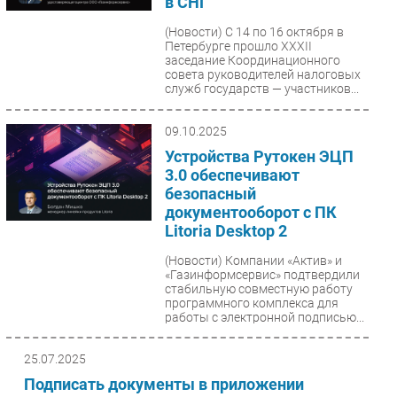
в СНГ
(Новости)
С 14 по 16 октября в
Петербурге прошло XXXII
заседание Координационного
совета руководителей налоговых
служб государств — участников...
09.10.2025
Устройства Рутокен ЭЦП
3.0 обеспечивают
безопасный
документооборот с ПК
Litoria Desktop 2
(Новости)
Компании «Актив» и
«Газинформсервис» подтвердили
стабильную совместную работу
программного комплекса для
работы с электронной подписью...
25.07.2025
Подписать документы в приложении