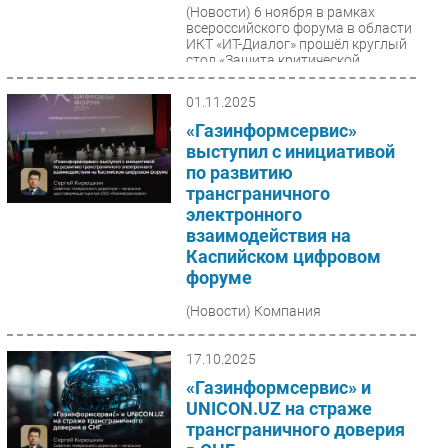
(Новости)
6 ноября в рамках
всероссийского форума в области
ИКТ «ИТ-Диалог» прошёл круглый
стол «Защита критической
инфраструктуры. Новые
подходы...
01.11.2025
«Газинформсервис»
выступил с инициативой
по развитию
трансграничного
электронного
взаимодействия на
Каспийском цифровом
форуме
(Новости)
Компания
«Газинформсервис» приняла
участие в III Международном
Каспийском цифровом форуме. В
17.10.2025
рамках мероприятия Сергей
«Газинформсервис» и
Кирюшкин, к....
UNICON.UZ на страже
трансграничного доверия