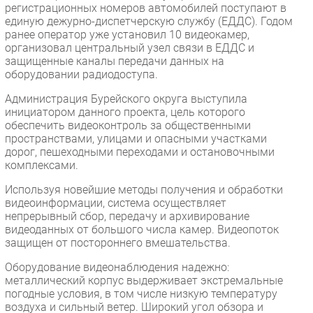
регистрационных номеров автомобилей поступают в
Безопасность
единую дежурно-диспетчерскую службу (ЕДДС). Годом
ранее оператор уже установил 10 видеокамер,
Инновации
организовал центральный узел связи в ЕДДС и
CIO/Управление ИТ
защищенные каналы передачи данных на
оборудовании радиодоступа.
Гаджеты
Здоровье
Администрация Бурейского округа выступила
инициатором данного проекта, цель которого
обеспечить видеоконтроль за общественными
РАЗДЕЛЫ
пространствами, улицами и опасными участками
дорог, пешеходными переходами и остановочными
Новости
комплексами.
Аналитика
Используя новейшие методы получения и обработки
видеоинформации, система осуществляет
Интервью
непрерывный сбор, передачу и архивирование
Мероприятия
видеоданных от большого числа камер. Видеопоток
защищен от постороннего вмешательства.
Проекты
IT класс
Оборудование видеонаблюдения надежно:
металлический корпус выдерживает экстремальные
Тестовый стенд
погодные условия, в том числе низкую температуру
Каталог компаний
воздуха и сильный ветер. Широкий угол обзора и