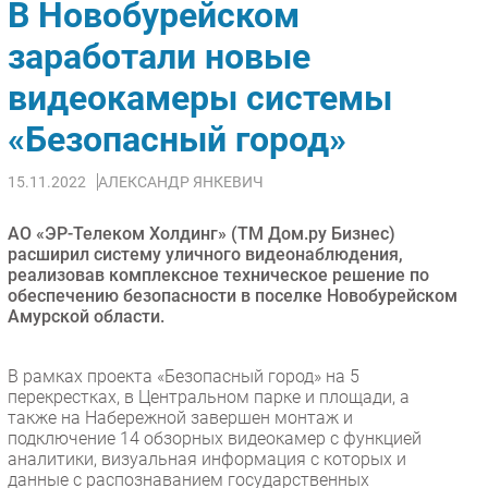
В Новобурейском
Импорто­замещение
заработали новые
Автоматизация Промышленности
видеокамеры системы
Интернет
Мобильная связь
«Безопасный город»
Фиксированная связь
Интеграция
15.11.2022
АЛЕКСАНДР ЯНКЕВИЧ
Рынок ПК
АО «ЭР-Телеком Холдинг» (ТМ Дом.ру Бизнес)
Маркетинг
расширил систему уличного видеонаблюдения,
Торговые сети
реализовав комплексное техническое решение по
обеспечению безопасности в поселке Новобурейском
Оборудование
Амурской области.
ПО
Outsourcing
В рамках проекта «Безопасный город» на 5
Кадры
перекрестках, в Центральном парке и площади, а
также на Набережной завершен монтаж и
Регулирование
подключение 14 обзорных видеокамер с функцией
Финансы
аналитики, визуальная информация с которых и
данные с распознаванием государственных
Web