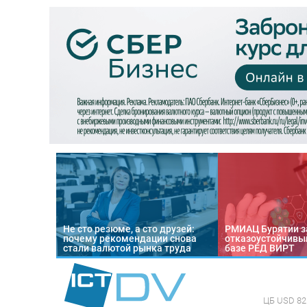
Не сто резюме, а сто друзей:
РМИАЦ Бурятии з
почему рекомендации снова
отказоустойчивый
стали валютой рынка труда
базе РЕД ВИРТ
ЦБ
USD 82