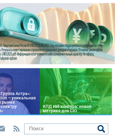
«Группа Астра»:
tion – уникальная
м рынке
 спектру
КПД ИИ-контура: новая
й»
метрика для CIO