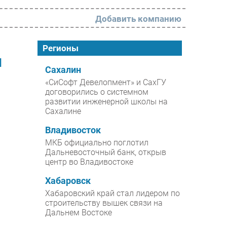
Добавить компанию
РАЗДЕЛЫ
Регионы
ы
Новости
Сахалин
«СиСофт Девелопмент» и СахГУ
Аналитика
договорились о системном
развитии инженерной школы на
Интервью
Сахалине
Мероприятия
Владивосток
Проекты
МКБ официально поглотил
Дальневосточный банк, открыв
IT класс
центр во Владивостоке
Тестовый стенд
Хабаровск
Каталог компаний
Хабаровский край стал лидером по
строительству вышек связи на
Дальнем Востоке