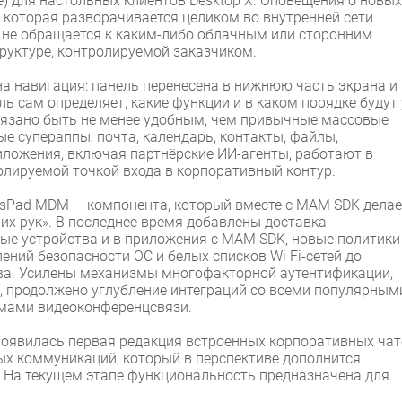
ice) для настольных клиентов Desktop X. Оповещения о новых
 которая разворачивается целиком во внутренней сети
 не обращается к каким-либо облачным или сторонним
руктуре, контролируемой заказчиком.
на навигация: панель перенесена в нижнюю часть экрана и
 сам определяет, какие функции и в каком порядке будут 
обязано быть не менее удобным, чем привычные массовые
е супераппы: почта, календарь, контакты, файлы,
ложения, включая партнёрские ИИ-агенты, работают в
лируемой точкой входа в корпоративный контур.
ksPad MDM — компонента, который вместе с MAM SDK делае
х рук». В последнее время добавлены доставка
ые устройства и в приложения с MAM SDK, новые политики
ений безопасности ОС и белых списков Wi Fi-сетей до
тва. Усилены механизмы многофакторной аутентификации,
, продолжено углубление интеграций со всеми популярным
мами видеоконференцсвязи.
X появилась первая редакция встроенных корпоративных ча
х коммуникаций, который в перспективе дополнится
На текущем этапе функциональность предназначена для