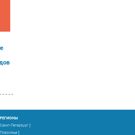
те
ндов
РЕГИОНЫ
Санкт-Петербург
Поволжье