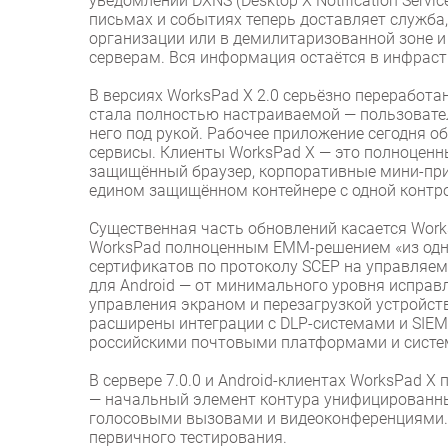
уведомлений DXNS (Desktop X Notification Serv
письмах и событиях теперь доставляет служба,
организации или в демилитаризованной зоне и
серверам. Вся информация остаётся в инфраст
В версиях WorksPad X 2.0 серьёзно переработа
стала полностью настраиваемой — пользователь
него под рукой. Рабочее приложение сегодня 
сервисы. Клиенты WorksPad X — это полноценны
защищённый браузер, корпоративные мини-при
едином защищённом контейнере с одной контро
Существенная часть обновлений касается Wor
WorksPad полноценным EMM-решением «из одни
сертификатов по протоколу SCEP на управляем
для Android — от минимального уровня исправл
управления экраном и перезагрузкой устройс
расширены интеграции с DLP-системами и SIEM
российскими почтовыми платформами и систе
В сервере 7.0.0 и Android-клиентах WorksPad 
— начальный элемент контура унифицированны
голосовыми вызовами и видеоконференциями. 
первичного тестирования.