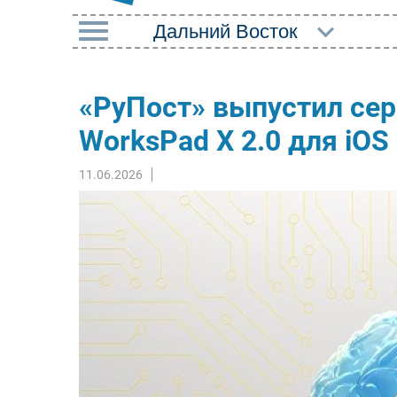
РУБРИКИ
«РуПост» выпустил сер
Импорто­замещение
Маркетин
WorksPad X 2.0 для iOS 
Автоматизация
Торговые
Промышленности
11.06.2026
Оборудов
Интернет
ПО
Мобильная связь
Outsourci
Фиксированная связь
Кадры
Интеграция
Регулиро
Рынок ПК