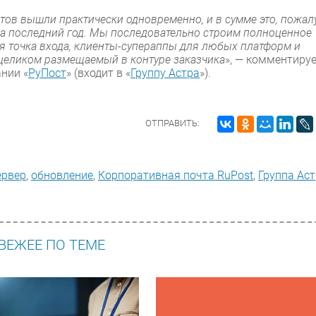
нтов вышли практически одновременно, и в сумме это, пожал
а последний год. Мы последовательно строим полноценное
я точка входа, клиенты-супераппы для любых платформ и
 целиком размещаемый в контуре заказчика
», — комментиру
нии «
РуПост
» (входит в «
Группу Астра
»).
ОТПРАВИТЬ:
ервер
,
обновление
,
Корпоративная почта RuPost
,
Группа Ас
ВЕЖЕЕ ПО ТЕМЕ