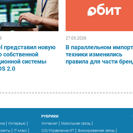
6
27.05.2026
el представил новую
В параллельном импор
ю собственной
техники изменились
ционной системы
правила для части бре
OS 2.0
РУБРИКИ
ика
Интервью
Интернет
Мобильная связь
роекты
IT класс
CIO/Управление ИТ
Фиксированная связь