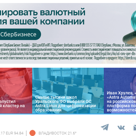
Иван Хрулев, 
Свыше тысячи школ
«Astra Automa
апустил
Уральского ФО выбрали ОС
на российско
 кластер на
Astra Linux для цифровизации
платформа по
образования
возможносте
.17 EUR 94.84
ВЛАДИВОСТОК
21.6
°