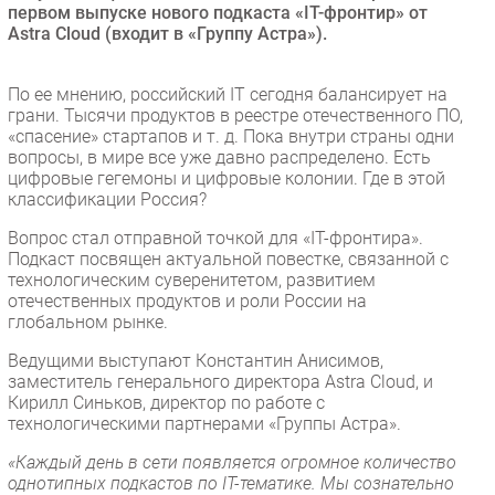
первом выпуске нового подкаста «IT-фронтир» от
Безопасность
Astra Cloud (входит в «Группу Астра»).
Инновации
CIO/Управление ИТ
По ее мнению, российский IT сегодня балансирует на
грани. Тысячи продуктов в реестре отечественного ПО,
Гаджеты
«спасение» стартапов и т. д. Пока внутри страны одни
Здоровье
вопросы, в мире все уже давно распределено. Есть
цифровые гегемоны и цифровые колонии. Где в этой
классификации Россия?
РАЗДЕЛЫ
Вопрос стал отправной точкой для «IT-фронтира».
Подкаст посвящен актуальной повестке, связанной с
Новости
технологическим суверенитетом, развитием
Аналитика
отечественных продуктов и роли России на
глобальном рынке.
Интервью
Мероприятия
Ведущими выступают Константин Анисимов,
заместитель генерального директора Astra Cloud, и
Проекты
Кирилл Синьков, директор по работе с
IT класс
технологическими партнерами «Группы Астра».
Тестовый стенд
«Каждый день в сети появляется огромное количество
Каталог компаний
однотипных подкастов по IT-тематике. Мы сознательно