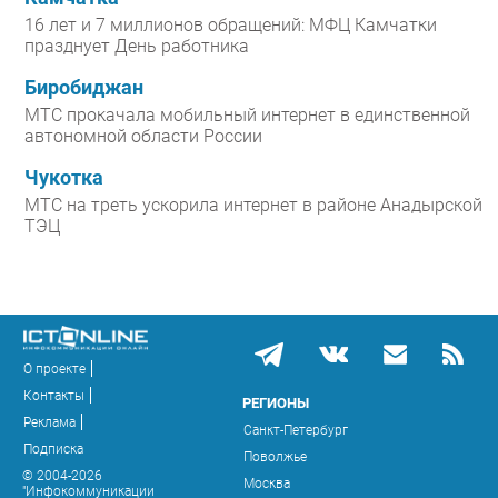
16 лет и 7 миллионов обращений: МФЦ Камчатки
празднует День работника
Биробиджан
МТС прокачала мобильный интернет в единственной
автономной области России
Чукотка
МТС на треть ускорила интернет в районе Анадырской
ТЭЦ
О проекте
Контакты
РЕГИОНЫ
Реклама
Санкт-Петербург
Подписка
Поволжье
© 2004-2026
Москва
"Инфокоммуникации