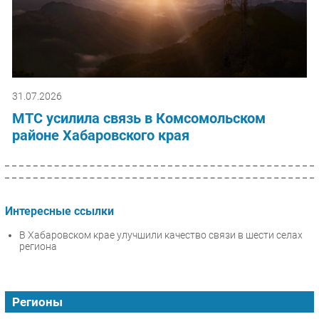
31.07.2026
МТС усилила связь в Комсомольском
районе Хабаровского края
Интересные ссылки
В Хабаровском крае улучшили качество связи в шести селах
региона
Регионы