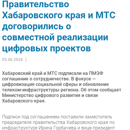
Правительство
Импорто­замещение
Хабаровского края и МТС
Автоматизация Промышленности
договорились о
Интернет
Мобильная связь
совместной реализации
Фиксированная связь
цифровых проектов
Интеграция
Рынок ПК
05.06.2026
Маркетинг
Торговые сети
Хабаровский край и МТС подписали на ПМЭФ
соглашение о сотрудничестве. В фокусе —
Оборудование
цифровизация социальной сферы и обновление
ПО
телеком-инфраструктуры региона. Об этом сообщает
Министерство цифрового развития и связи
Outsourcing
Хабаровского края.
Кадры
Регулирование
Подписи под соглашением поставили заместитель
Финансы
председателя правительства Хабаровского края по
инфраструктуре Ирина Горбачева и вице-президент
Web