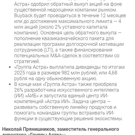
Астра» одобрил обратный выкуп акций на фоне
существенной недооценки компании рынком.
Buyback будет проводиться в течение 12 месяцев
или до достижения максимального лимита — 4
млн акций (около 2% уставного капитала
компании). Основная цель обратного выкупа —
пополнение квазиказначейского пакета для
реализации программ долгосрочной мотивации
сотрудников (LTI), а также финансирования
потенциальных M&A-сделок в соответствии со
стратегией.
«Группа Астра» выплатила дивиденды по итогам
2025 года в размере 982 млн рублей, или 4,68
рубля на одну обыкновенную акцию.
В конце мая «Группа Астра» также приобрела
26% разработчика искусственного интеллекта
(ИИ) «АИБ» и запустила единый центр ИИ-
компетенций «Астра ИИ». Задача центра —
развивать собственную линейку продуктов и
помогать командам группы встраивать ИИ-
функции в существующие решения экосистемы.
Николай Прянишников, заместитель генерального
директора «Группы Астра»: