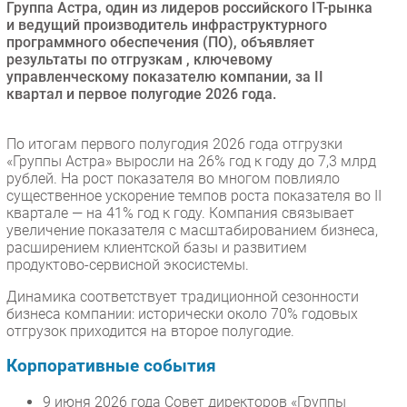
Группа Астра, один из лидеров российского IT-рынка
Безопасность
и ведущий производитель инфраструктурного
программного обеспечения (ПО), объявляет
Инновации
результаты по отгрузкам , ключевому
CIO/Управление ИТ
управленческому показателю компании, за II
квартал и первое полугодие 2026 года.
Гаджеты
Здоровье
По итогам первого полугодия 2026 года отгрузки
«Группы Астра» выросли на 26% год к году до 7,3 млрд
РАЗДЕЛЫ
рублей. На рост показателя во многом повлияло
существенное ускорение темпов роста показателя во II
квартале — на 41% год к году. Компания связывает
Новости
увеличение показателя с масштабированием бизнеса,
Аналитика
расширением клиентской базы и развитием
продуктово-сервисной экосистемы.
Интервью
Мероприятия
Динамика соответствует традиционной сезонности
бизнеса компании: исторически около 70% годовых
Проекты
отгрузок приходится на второе полугодие.
IT класс
Корпоративные события
Тестовый стенд
Каталог компаний
9 июня 2026 года Совет директоров «Группы