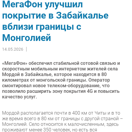
МегаФон улучшил
Импорто­замещение
покрытие в Забайкалье
Автоматизация Промышленности
вблизи границы с
Интернет
Мобильная связь
Монголией
Фиксированная связь
Интеграция
14.05.2026
Рынок ПК
«МегаФон» обеспечил стабильной сотовой связью и
Маркетинг
скоростным мобильным интернетом жителей села
Торговые сети
Мордой в Забайкалье, которое находится в 80
километрах от монгольской границы. Оператор
Оборудование
смонтировал новое телеком-оборудование, что
ПО
позволило расширить зону покрытия 4G и повысить
качество услуг.
Outsourcing
Кадры
Мордой располагается почти в 400 км от Читы и в то
Регулирование
же время всего в 80 км от границы с другой страной –
Финансы
Монголией. Село относится к малочисленным, здесь
проживают менее 350 человек, но есть вся
Web