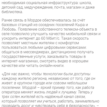
необходимая социальная инфраструктура: школа,
Безопасность
детский сад, медучреждение, почта, магазин и даже
библиотека.
Инновации
CIO/Управление ИТ
Ранее связь в Мордое обеспечивалась за счёт
базовых станций из соседних поселений Кыра и
Гаджеты
Любовь. Появление собственного телеком-объекта в
Здоровье
селе позволило улучшить качество мобильной связи и
ускорить интернет до 60 Мбит/с. Такая скорость
позволяет местным жителям с комфортом
РАЗДЕЛЫ
пользоваться любыми цифровыми сервисами:
общаться в мессенджерах, дистанционно получать
Новости
государственные услуги, заказывать товары в
интернет-магазинах, смотреть видео в хорошем
Аналитика
качестве или читать онлайн‑книги.
Интервью
«
Для нас важно, чтобы технологии были доступны
Мероприятия
каждому жителю региона, независимо от того, где он
живет: в крупном городе или совсем небольшом
Проекты
поселении. Мордой – яркий пример того, как работа
IT класс
оператора меняет жизнь людей к лучшему. Теперь у
Тестовый стенд
трех сотен жителей есть надёжный канал связи,
который позволяет им учиться, работать, занимательно
Каталог компаний
проводить досуг и чувствовать себя в безопасности
», –